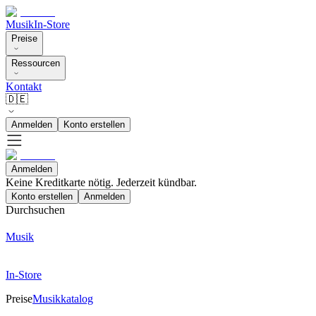
Musik
In-Store
Preise
Ressourcen
Kontakt
🇩🇪
Anmelden
Konto erstellen
Anmelden
Keine Kreditkarte nötig. Jederzeit kündbar.
Konto erstellen
Anmelden
Durchsuchen
Musik
In-Store
Preise
Musikkatalog