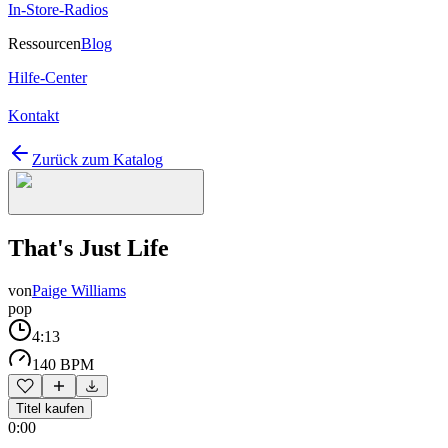
In-Store-Radios
Ressourcen
Blog
Hilfe-Center
Kontakt
Zurück zum Katalog
That's Just Life
von
Paige Williams
pop
4:13
140 BPM
Titel kaufen
0:00