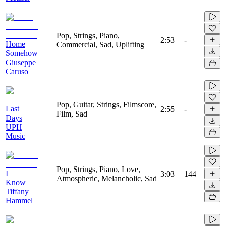
Pop, Strings, Piano,
2:53
-
Home
Commercial, Sad, Uplifting
Somehow
Giuseppe
Caruso
Pop, Guitar, Strings, Filmscore,
Last
2:55
-
Film, Sad
Days
UPH
Music
Pop, Strings, Piano, Love,
I
3:03
144
Atmospheric, Melancholic, Sad
Know
Tiffany
Hammel