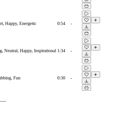
ort, Happy, Energetic
0:54
-
g, Neutral, Happy, Inspirational
1:34
-
lubbing, Fun
0:30
-