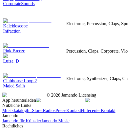
CorporateSounds
Electronic, Percussion, Claps, Sp
Kaleidoscope
Infraction
Pink Breeze
Percussion, Claps, Corporate, Vlo
Luiza_D
Electronic, Synthesizer, Claps, C
Clubhouse Loop 2
Majed Salih
©
2026
Jamendo Licensing
App herunterladen
Nützliche Links
Musikkatalog
In-Store-Radios
Preise
Kontakt
Hilfecenter
Kontakt
Jamendo
Jamendo für Künstler
Jamendo Music
Rechtliches