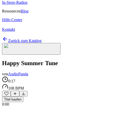
In-Store-Radios
Ressourcen
Blog
Hilfe-Center
Kontakt
Zurück zum Katalog
Happy Summer Tune
von
AudioPanda
0:17
108 BPM
Titel kaufen
0:00