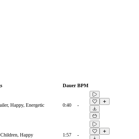
s
Dauer
BPM
ailer, Happy, Energetic
0:40
-
, Children, Happy
1:57
-