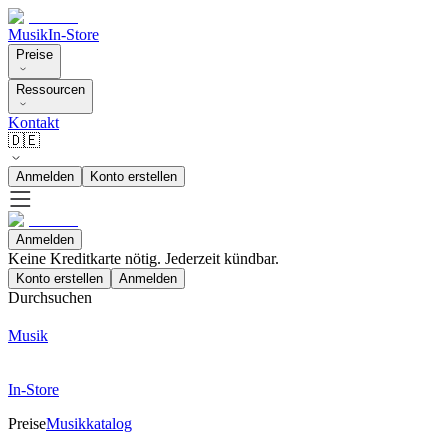
Musik
In-Store
Preise
Ressourcen
Kontakt
🇩🇪
Anmelden
Konto erstellen
Anmelden
Keine Kreditkarte nötig. Jederzeit kündbar.
Konto erstellen
Anmelden
Durchsuchen
Musik
In-Store
Preise
Musikkatalog