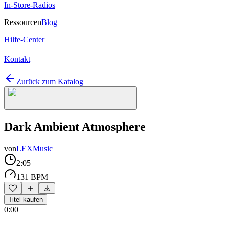
In-Store-Radios
Ressourcen
Blog
Hilfe-Center
Kontakt
Zurück zum Katalog
Dark Ambient Atmosphere
von
LEXMusic
2:05
131 BPM
Titel kaufen
0:00