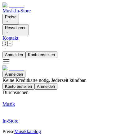
Musik
In-Store
Preise
Ressourcen
Kontakt
🇩🇪
Anmelden
Konto erstellen
Anmelden
Keine Kreditkarte nötig. Jederzeit kündbar.
Konto erstellen
Anmelden
Durchsuchen
Musik
In-Store
Preise
Musikkatalog