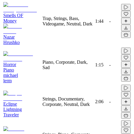
Smells OF
Trap, Strings, Bass,
Money
1:44
-
Videogame, Neutral, Dark
Nazar
Hrushko
Piano, Corporate, Dark,
Horror
1:15
-
Sad
Piano
michael
lerm
Strings, Documentary,
2:06
-
Eclipse
Corporate, Neutral, Dark
Lightning
Traveler