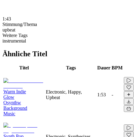
1:43
Stimmung/Thema
upbeat
Weitere Tags
instrumental
Ähnliche Titel
Titel
Tags
Dauer
BPM
Warm Indie
Electronic, Happy,
1:53
-
Glow
Upbeat
Osynthw
Background
Music
Synth Pop
Electronic, Synthesizer,