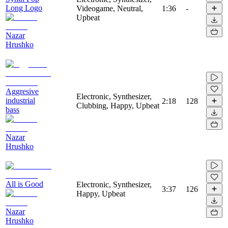
Long Logo
Videogame, Neutral,
1:36
-
Upbeat
Nazar
Hrushko
Aggresive
Electronic, Synthesizer,
industrial
2:18
128
Clubbing, Happy, Upbeat
bass
Nazar
Hrushko
All is Good
Electronic, Synthesizer,
3:37
126
Happy, Upbeat
Nazar
Hrushko