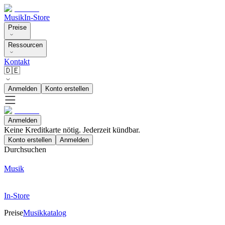
Musik
In-Store
Preise
Ressourcen
Kontakt
🇩🇪
Anmelden
Konto erstellen
Anmelden
Keine Kreditkarte nötig. Jederzeit kündbar.
Konto erstellen
Anmelden
Durchsuchen
Musik
In-Store
Preise
Musikkatalog