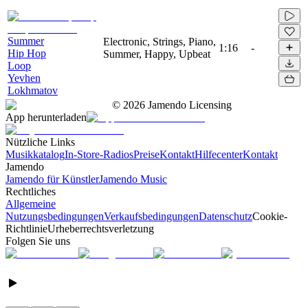
Summer
Electronic, Strings, Piano,
1:16
-
Hip Hop
Summer, Happy, Upbeat
Loop
Yevhen
Lokhmatov
©
2026
Jamendo Licensing
App herunterladen
Nützliche Links
Musikkatalog
In-Store-Radios
Preise
Kontakt
Hilfecenter
Kontakt
Jamendo
Jamendo für Künstler
Jamendo Music
Rechtliches
Allgemeine
Nutzungsbedingungen
Verkaufsbedingungen
Datenschutz
Cookie-
Richtlinie
Urheberrechtsverletzung
Folgen Sie uns