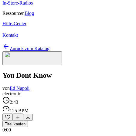
In-Store-Radios
Ressourcen
Blog
Hilfe-Center
Kontakt
Zurück zum Katalog
You Dont Know
von
Ed Napoli
electronic
2:43
125 BPM
Titel kaufen
0:00