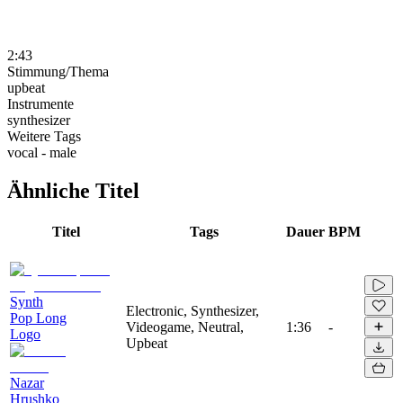
2:43
Stimmung/Thema
upbeat
Instrumente
synthesizer
Weitere Tags
vocal - male
Ähnliche Titel
Titel
Tags
Dauer
BPM
Synth
Electronic, Synthesizer,
Pop Long
Videogame, Neutral,
1:36
-
Logo
Upbeat
Nazar
Hrushko