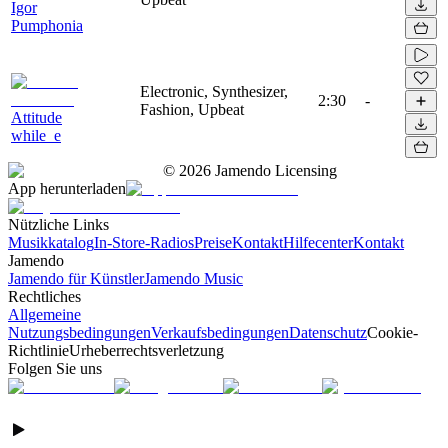
Igor
Pumphonia
Electronic, Synthesizer,
2:30
-
Fashion, Upbeat
Attitude
while_e
©
2026
Jamendo Licensing
App herunterladen
Nützliche Links
Musikkatalog
In-Store-Radios
Preise
Kontakt
Hilfecenter
Kontakt
Jamendo
Jamendo für Künstler
Jamendo Music
Rechtliches
Allgemeine
Nutzungsbedingungen
Verkaufsbedingungen
Datenschutz
Cookie-
Richtlinie
Urheberrechtsverletzung
Folgen Sie uns