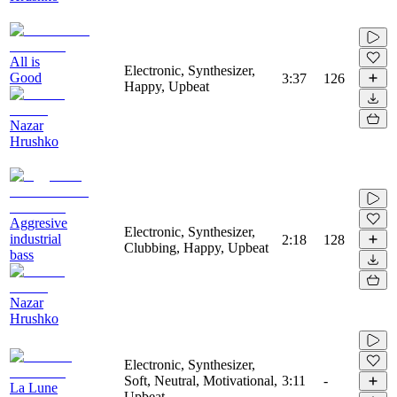
All is
Electronic, Synthesizer,
Good
3:37
126
Happy, Upbeat
Nazar
Hrushko
Aggresive
Electronic, Synthesizer,
industrial
2:18
128
Clubbing, Happy, Upbeat
bass
Nazar
Hrushko
Electronic, Synthesizer,
Soft, Neutral, Motivational,
3:11
-
La Lune
Upbeat