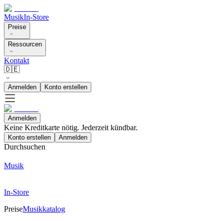
Musik
In-Store
Preise
Ressourcen
Kontakt
🇩🇪
Anmelden
Konto erstellen
Anmelden
Keine Kreditkarte nötig. Jederzeit kündbar.
Konto erstellen
Anmelden
Durchsuchen
Musik
In-Store
Preise
Musikkatalog