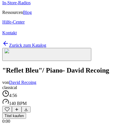
In-Store-Radios
Ressourcen
Blog
Hilfe-Center
Kontakt
Zurück zum Katalog
"Reflet Bleu"/ Piano- David Recoing
von
David Recoing
classical
4:56
140 BPM
Titel kaufen
0:00