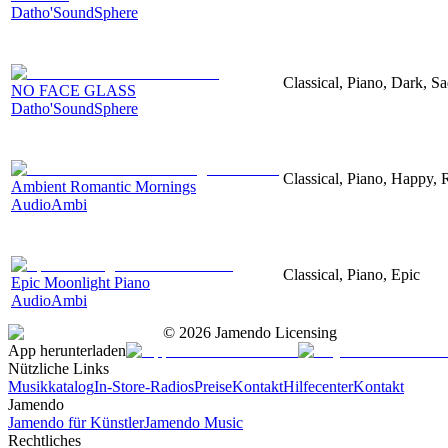
Datho'SoundSphere
Classical, Piano, Dark, S
NO FACE GLASS
Datho'SoundSphere
Classical, Piano, Happy,
Ambient Romantic Mornings
AudioAmbi
Classical, Piano, Epic
Epic Moonlight Piano
AudioAmbi
©
2026
Jamendo Licensing
App herunterladen
Nützliche Links
Musikkatalog
In-Store-Radios
Preise
Kontakt
Hilfecenter
Kontakt
Jamendo
Jamendo für Künstler
Jamendo Music
Rechtliches