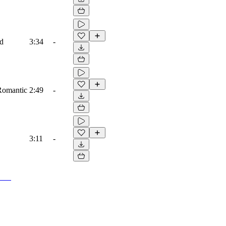
ad
3:34
-
 Romantic
2:49
-
3:11
-