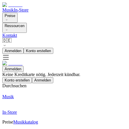
Musik
In-Store
Preise
Ressourcen
Kontakt
🇩🇪
Anmelden
Konto erstellen
Anmelden
Keine Kreditkarte nötig. Jederzeit kündbar.
Konto erstellen
Anmelden
Durchsuchen
Musik
In-Store
Preise
Musikkatalog