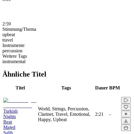
2:59
Stimmung/Thema
upbeat
travel
Instrumente
percussion
Weitere Tags
instrumental
Ähnliche Titel
Titel
Tags
Dauer
BPM
World, Strings, Percussion,
Turkish
Clarinet, Travel, Emotional,
2:21
-
Nights
Happy, Upbeat
Beat
Majed
Salih