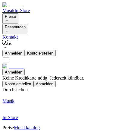
Musik
In-Store
Preise
Ressourcen
Kontakt
🇩🇪
Anmelden
Konto erstellen
Anmelden
Keine Kreditkarte nötig. Jederzeit kündbar.
Konto erstellen
Anmelden
Durchsuchen
Musik
In-Store
Preise
Musikkatalog