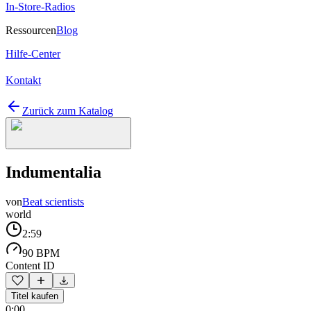
In-Store-Radios
Ressourcen
Blog
Hilfe-Center
Kontakt
Zurück zum Katalog
Indumentalia
von
Beat scientists
world
2:59
90 BPM
Content ID
Titel kaufen
0:00