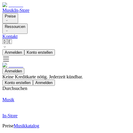
Musik
In-Store
Preise
Ressourcen
Kontakt
🇩🇪
Anmelden
Konto erstellen
Anmelden
Keine Kreditkarte nötig. Jederzeit kündbar.
Konto erstellen
Anmelden
Durchsuchen
Musik
In-Store
Preise
Musikkatalog