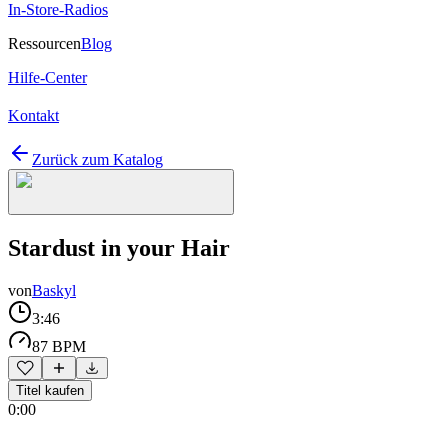
In-Store-Radios
Ressourcen
Blog
Hilfe-Center
Kontakt
Zurück zum Katalog
Stardust in your Hair
von
Baskyl
3:46
87 BPM
Titel kaufen
0:00