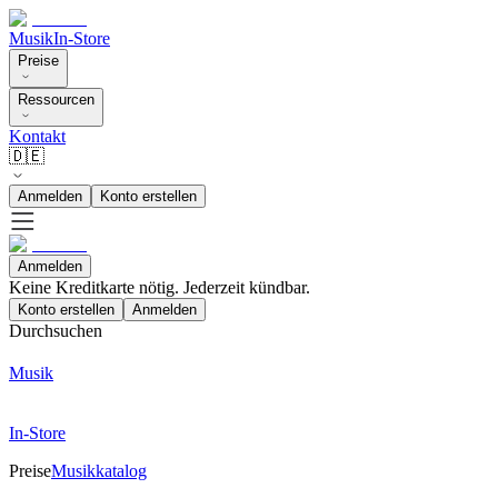
Musik
In-Store
Preise
Ressourcen
Kontakt
🇩🇪
Anmelden
Konto erstellen
Anmelden
Keine Kreditkarte nötig. Jederzeit kündbar.
Konto erstellen
Anmelden
Durchsuchen
Musik
In-Store
Preise
Musikkatalog