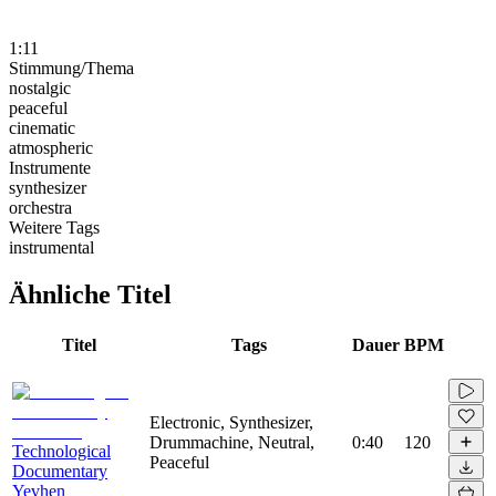
1:11
Stimmung/Thema
nostalgic
peaceful
cinematic
atmospheric
Instrumente
synthesizer
orchestra
Weitere Tags
instrumental
Ähnliche Titel
Titel
Tags
Dauer
BPM
Electronic, Synthesizer,
Drummachine, Neutral,
0:40
120
Technological
Peaceful
Documentary
Yevhen