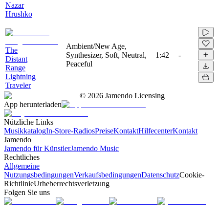
Nazar
Hrushko
Ambient/New Age,
The
Synthesizer, Soft, Neutral,
1:42
-
Distant
Peaceful
Range
Lightning
Traveler
©
2026
Jamendo Licensing
App herunterladen
Nützliche Links
Musikkatalog
In-Store-Radios
Preise
Kontakt
Hilfecenter
Kontakt
Jamendo
Jamendo für Künstler
Jamendo Music
Rechtliches
Allgemeine
Nutzungsbedingungen
Verkaufsbedingungen
Datenschutz
Cookie-
Richtlinie
Urheberrechtsverletzung
Folgen Sie uns