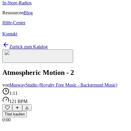
In-Store-Radios
Ressourcen
Blog
Hilfe-Center
Kontakt
Zurück zum Katalog
Atmospheric Motion - 2
von
MuswayStudio (Royalty Free Music - Background Music)
1:11
121 BPM
Titel kaufen
0:00