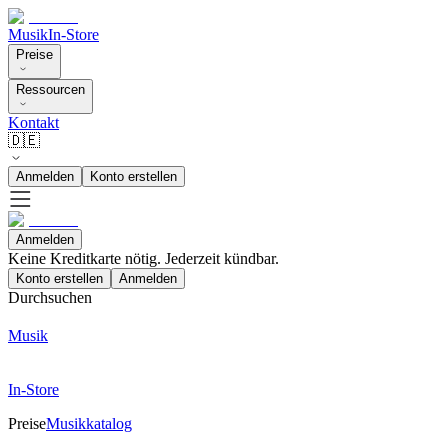
Musik
In-Store
Preise
Ressourcen
Kontakt
🇩🇪
Anmelden
Konto erstellen
Anmelden
Keine Kreditkarte nötig. Jederzeit kündbar.
Konto erstellen
Anmelden
Durchsuchen
Musik
In-Store
Preise
Musikkatalog