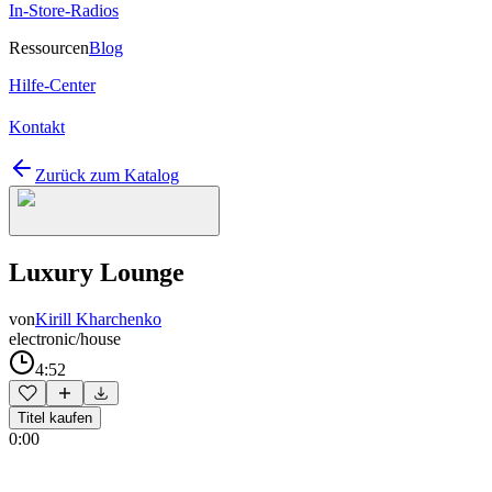
In-Store-Radios
Ressourcen
Blog
Hilfe-Center
Kontakt
Zurück zum Katalog
Luxury Lounge
von
Kirill Kharchenko
electronic/house
4:52
Titel kaufen
0:00