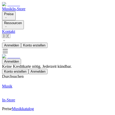
Musik
In-Store
Preise
Ressourcen
Kontakt
🇩🇪
Anmelden
Konto erstellen
Anmelden
Keine Kreditkarte nötig. Jederzeit kündbar.
Konto erstellen
Anmelden
Durchsuchen
Musik
In-Store
Preise
Musikkatalog