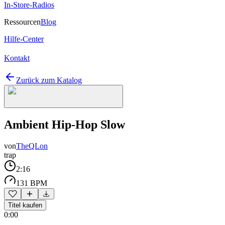
In-Store-Radios
Ressourcen
Blog
Hilfe-Center
Kontakt
Zurück zum Katalog
Ambient Hip-Hop Slow
von
TheQLon
trap
2:16
131 BPM
Titel kaufen
0:00