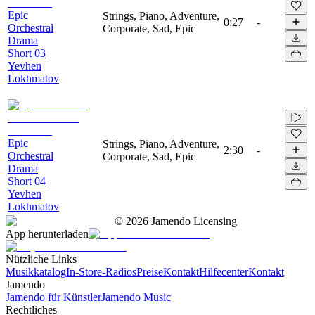
Epic
Strings, Piano, Adventure,
0:27
-
Orchestral
Corporate, Sad, Epic
Drama
Short 03
Yevhen
Lokhmatov
Epic
Strings, Piano, Adventure,
2:30
-
Orchestral
Corporate, Sad, Epic
Drama
Short 04
Yevhen
Lokhmatov
©
2026
Jamendo Licensing
App herunterladen
Nützliche Links
Musikkatalog
In-Store-Radios
Preise
Kontakt
Hilfecenter
Kontakt
Jamendo
Jamendo für Künstler
Jamendo Music
Rechtliches