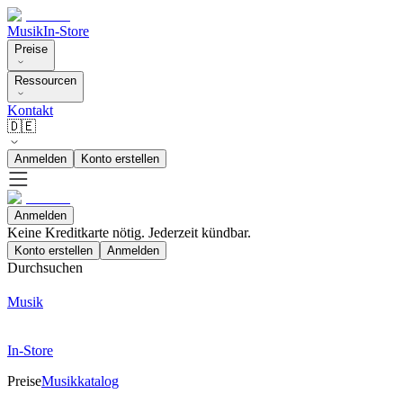
Musik
In-Store
Preise
Ressourcen
Kontakt
🇩🇪
Anmelden
Konto erstellen
Anmelden
Keine Kreditkarte nötig. Jederzeit kündbar.
Konto erstellen
Anmelden
Durchsuchen
Musik
In-Store
Preise
Musikkatalog