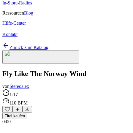
In-Store-Radios
Ressourcen
Blog
Hilfe-Center
Kontakt
Zurück zum Katalog
Fly Like The Norway Wind
von
Stereoalex
1:17
110 BPM
Titel kaufen
0:00