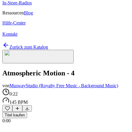
In-Store-Radios
Ressourcen
Blog
Hilfe-Center
Kontakt
Zurück zum Katalog
Atmospheric Motion - 4
von
MuswayStudio (Royalty Free Music - Background Music)
0:22
145 BPM
Titel kaufen
0:00