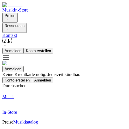
Musik
In-Store
Preise
Ressourcen
Kontakt
🇩🇪
Anmelden
Konto erstellen
Anmelden
Keine Kreditkarte nötig. Jederzeit kündbar.
Konto erstellen
Anmelden
Durchsuchen
Musik
In-Store
Preise
Musikkatalog