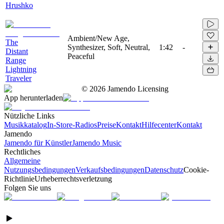
Hrushko
Ambient/New Age,
The
Synthesizer, Soft, Neutral,
1:42
-
Distant
Peaceful
Range
Lightning
Traveler
©
2026
Jamendo Licensing
App herunterladen
Nützliche Links
Musikkatalog
In-Store-Radios
Preise
Kontakt
Hilfecenter
Kontakt
Jamendo
Jamendo für Künstler
Jamendo Music
Rechtliches
Allgemeine
Nutzungsbedingungen
Verkaufsbedingungen
Datenschutz
Cookie-
Richtlinie
Urheberrechtsverletzung
Folgen Sie uns