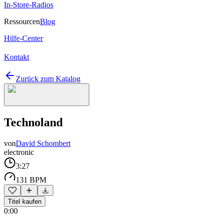
In-Store-Radios
Ressourcen
Blog
Hilfe-Center
Kontakt
Zurück zum Katalog
Technoland
von
David Schombert
electronic
3:27
131 BPM
Titel kaufen
0:00