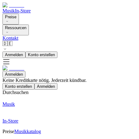
Musik
In-Store
Preise
Ressourcen
Kontakt
🇩🇪
Anmelden
Konto erstellen
Anmelden
Keine Kreditkarte nötig. Jederzeit kündbar.
Konto erstellen
Anmelden
Durchsuchen
Musik
In-Store
Preise
Musikkatalog