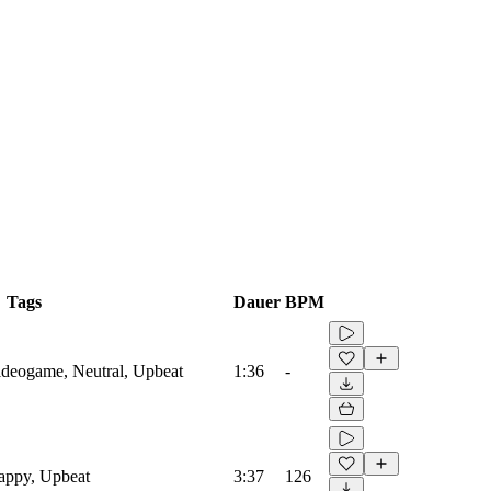
Tags
Dauer
BPM
Videogame, Neutral, Upbeat
1:36
-
Happy, Upbeat
3:37
126