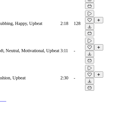
Clubbing, Happy, Upbeat
2:18
128
oft, Neutral, Motivational, Upbeat
3:11
-
Fashion, Upbeat
2:30
-