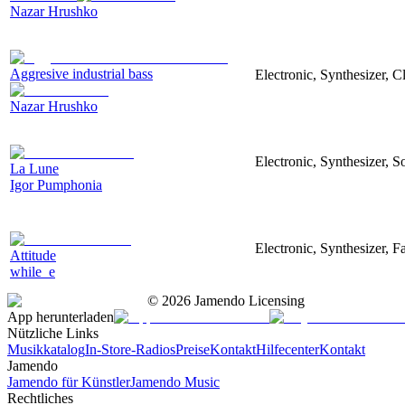
Nazar Hrushko
Aggresive industrial bass
Electronic, Synthesizer, 
Nazar Hrushko
Electronic, Synthesizer, S
La Lune
Igor Pumphonia
Electronic, Synthesizer, 
Attitude
while_e
©
2026
Jamendo Licensing
App herunterladen
Nützliche Links
Musikkatalog
In-Store-Radios
Preise
Kontakt
Hilfecenter
Kontakt
Jamendo
Jamendo für Künstler
Jamendo Music
Rechtliches