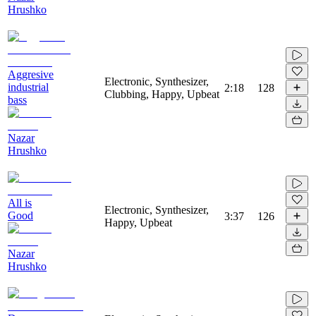
Hrushko
Aggresive
Electronic, Synthesizer,
industrial
2:18
128
Clubbing, Happy, Upbeat
bass
Nazar
Hrushko
All is
Electronic, Synthesizer,
Good
3:37
126
Happy, Upbeat
Nazar
Hrushko