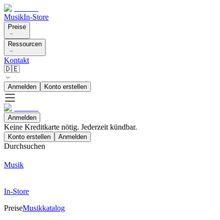
Musik
In-Store
Preise
Ressourcen
Kontakt
🇩🇪
Anmelden
Konto erstellen
Anmelden
Keine Kreditkarte nötig. Jederzeit kündbar.
Konto erstellen
Anmelden
Durchsuchen
Musik
In-Store
Preise
Musikkatalog