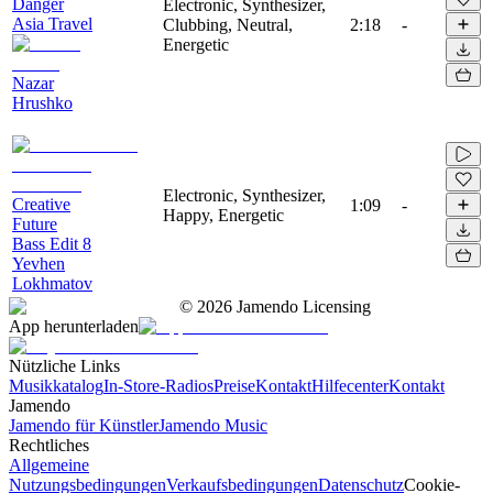
Danger
Electronic, Synthesizer,
Asia Travel
Clubbing, Neutral,
2:18
-
Energetic
Nazar
Hrushko
Electronic, Synthesizer,
Creative
1:09
-
Happy, Energetic
Future
Bass Edit 8
Yevhen
Lokhmatov
©
2026
Jamendo Licensing
App herunterladen
Nützliche Links
Musikkatalog
In-Store-Radios
Preise
Kontakt
Hilfecenter
Kontakt
Jamendo
Jamendo für Künstler
Jamendo Music
Rechtliches
Allgemeine
Nutzungsbedingungen
Verkaufsbedingungen
Datenschutz
Cookie-