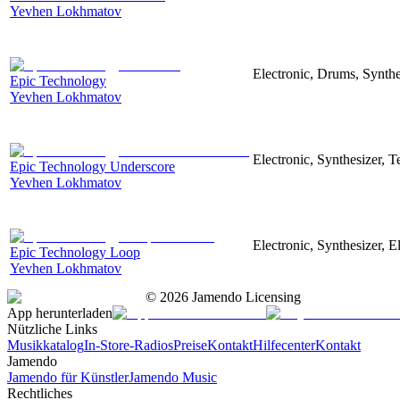
Yevhen Lokhmatov
Electronic, Drums, Synthe
Epic Technology
Yevhen Lokhmatov
Electronic, Synthesizer, 
Epic Technology Underscore
Yevhen Lokhmatov
Electronic, Synthesizer, 
Epic Technology Loop
Yevhen Lokhmatov
©
2026
Jamendo Licensing
App herunterladen
Nützliche Links
Musikkatalog
In-Store-Radios
Preise
Kontakt
Hilfecenter
Kontakt
Jamendo
Jamendo für Künstler
Jamendo Music
Rechtliches