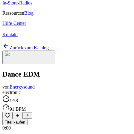
In-Store-Radios
Ressourcen
Blog
Hilfe-Center
Kontakt
Zurück zum Katalog
Dance EDM
von
Energysound
electronic
1:58
91 BPM
Titel kaufen
0:00