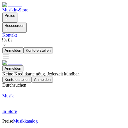
Musik
In-Store
Preise
Ressourcen
Kontakt
🇩🇪
Anmelden
Konto erstellen
Anmelden
Keine Kreditkarte nötig. Jederzeit kündbar.
Konto erstellen
Anmelden
Durchsuchen
Musik
In-Store
Preise
Musikkatalog