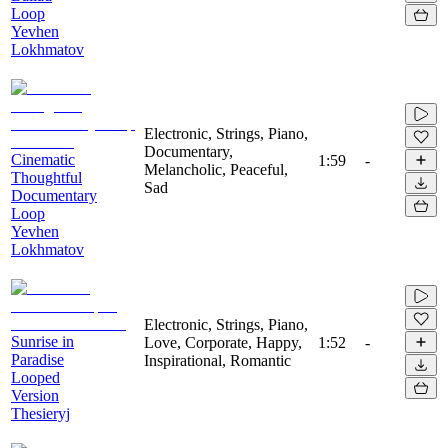
Loop
Yevhen
Lokhmatov
Electronic, Strings, Piano,
Documentary,
Cinematic
1:59
-
Melancholic, Peaceful,
Thoughtful
Sad
Documentary
Loop
Yevhen
Lokhmatov
Electronic, Strings, Piano,
Sunrise in
Love, Corporate, Happy,
1:52
-
Paradise
Inspirational, Romantic
Looped
Version
Thesieryj