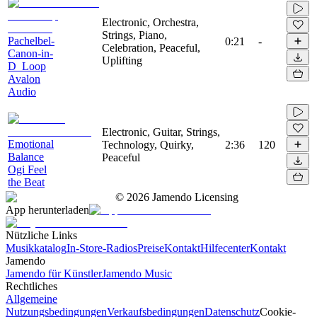
Electronic, Orchestra,
Strings, Piano,
Pachelbel-
0:21
-
Celebration, Peaceful,
Canon-in-
Uplifting
D_Loop
Avalon
Audio
Electronic, Guitar, Strings,
Emotional
Technology, Quirky,
2:36
120
Balance
Peaceful
Ogi Feel
the Beat
©
2026
Jamendo Licensing
App herunterladen
Nützliche Links
Musikkatalog
In-Store-Radios
Preise
Kontakt
Hilfecenter
Kontakt
Jamendo
Jamendo für Künstler
Jamendo Music
Rechtliches
Allgemeine
Nutzungsbedingungen
Verkaufsbedingungen
Datenschutz
Cookie-