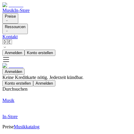
Musik
In-Store
Preise
Ressourcen
Kontakt
🇩🇪
Anmelden
Konto erstellen
Anmelden
Keine Kreditkarte nötig. Jederzeit kündbar.
Konto erstellen
Anmelden
Durchsuchen
Musik
In-Store
Preise
Musikkatalog