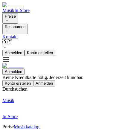
Musik
In-Store
Preise
Ressourcen
Kontakt
🇩🇪
Anmelden
Konto erstellen
Anmelden
Keine Kreditkarte nötig. Jederzeit kündbar.
Konto erstellen
Anmelden
Durchsuchen
Musik
In-Store
Preise
Musikkatalog