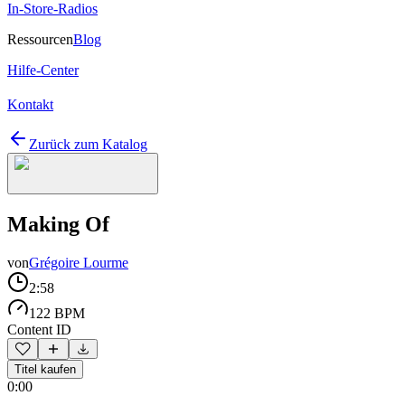
In-Store-Radios
Ressourcen
Blog
Hilfe-Center
Kontakt
Zurück zum Katalog
Making Of
von
Grégoire Lourme
2:58
122 BPM
Content ID
Titel kaufen
0:00