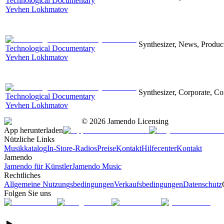
Technological Documentary
Yevhen Lokhmatov
Synthesizer, News, Producti
Technological Documentary
Yevhen Lokhmatov
Synthesizer, Corporate, Co
Technological Documentary
Yevhen Lokhmatov
©
2026
Jamendo Licensing
App herunterladen
Nützliche Links
Musikkatalog
In-Store-Radios
Preise
Kontakt
Hilfecenter
Kontakt
Jamendo
Jamendo für Künstler
Jamendo Music
Rechtliches
Allgemeine Nutzungsbedingungen
Verkaufsbedingungen
Datenschutz
Folgen Sie uns