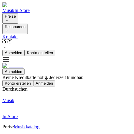
Musik
In-Store
Preise
Ressourcen
Kontakt
🇩🇪
Anmelden
Konto erstellen
Anmelden
Keine Kreditkarte nötig. Jederzeit kündbar.
Konto erstellen
Anmelden
Durchsuchen
Musik
In-Store
Preise
Musikkatalog