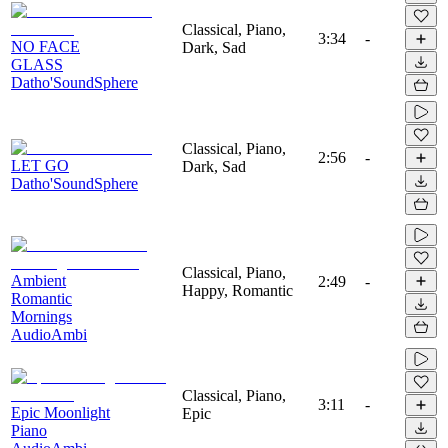
Classical, Piano,
3:34
-
NO FACE
Dark, Sad
GLASS
Datho'SoundSphere
Classical, Piano,
2:56
-
LET GO
Dark, Sad
Datho'SoundSphere
Classical, Piano,
Ambient
2:49
-
Happy, Romantic
Romantic
Mornings
AudioAmbi
Classical, Piano,
3:11
-
Epic Moonlight
Epic
Piano