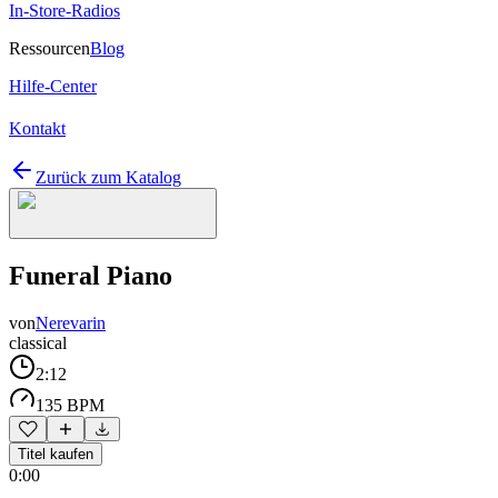
In-Store-Radios
Ressourcen
Blog
Hilfe-Center
Kontakt
Zurück zum Katalog
Funeral Piano
von
Nerevarin
classical
2:12
135 BPM
Titel kaufen
0:00