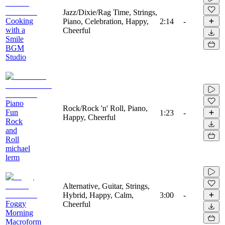
Jazz/Dixie/Rag Time, Strings,
Cooking
Piano, Celebration, Happy,
2:14
-
with a
Cheerful
Smile
BGM
Studio
Piano
Rock/Rock 'n' Roll, Piano,
Fun
1:23
-
Happy, Cheerful
Rock
and
Roll
michael
lerm
Alternative, Guitar, Strings,
Hybrid, Happy, Calm,
3:00
-
Foggy
Cheerful
Morning
Macroform