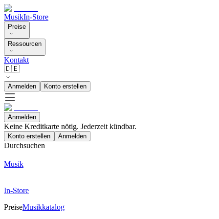
Musik
In-Store
Preise
Ressourcen
Kontakt
🇩🇪
Anmelden
Konto erstellen
Anmelden
Keine Kreditkarte nötig. Jederzeit kündbar.
Konto erstellen
Anmelden
Durchsuchen
Musik
In-Store
Preise
Musikkatalog