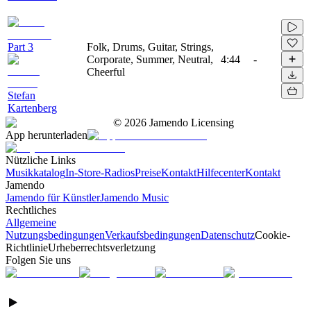
Part 3
Folk, Drums, Guitar, Strings,
Corporate, Summer, Neutral,
4:44
-
Cheerful
Stefan
Kartenberg
©
2026
Jamendo Licensing
App herunterladen
Nützliche Links
Musikkatalog
In-Store-Radios
Preise
Kontakt
Hilfecenter
Kontakt
Jamendo
Jamendo für Künstler
Jamendo Music
Rechtliches
Allgemeine
Nutzungsbedingungen
Verkaufsbedingungen
Datenschutz
Cookie-
Richtlinie
Urheberrechtsverletzung
Folgen Sie uns