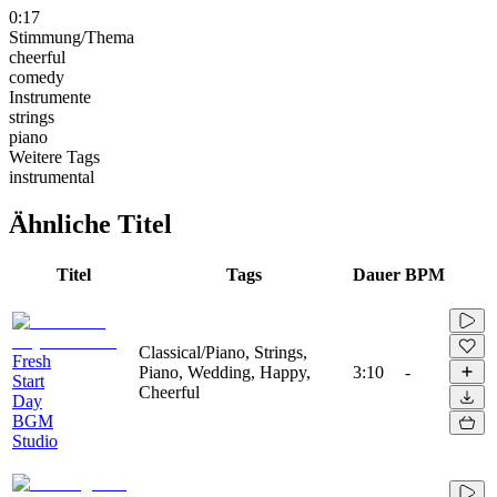
0:17
Stimmung/Thema
cheerful
comedy
Instrumente
strings
piano
Weitere Tags
instrumental
Ähnliche Titel
Titel
Tags
Dauer
BPM
Classical/Piano, Strings,
Fresh
Piano, Wedding, Happy,
3:10
-
Start
Cheerful
Day
BGM
Studio