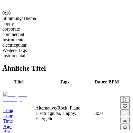
0:10
Stimmung/Thema
happy
corporate
commercial
Instrumente
electricguitar
Weitere Tags
instrumental
Ähnliche Titel
Titel
Tags
Dauer
BPM
Alternative/Rock, Piano,
Long
Electricguitar, Happy,
3:50
-
Long
Energetic
Time
Ago
Big