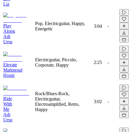
Liz
Pop, Electricguitar, Happy,
Play
3:04
-
Energetic
Along
Adi
Ursu
Electricguitar, Piccolo,
2:25
-
Elevate
Corporate, Happy
Mahmoud
Hosni
Rock/Blues-Rock,
Ride
Electricguitar,
3:02
-
With
Electroamplified, Retro,
Me
Happy
Adi
Ursu