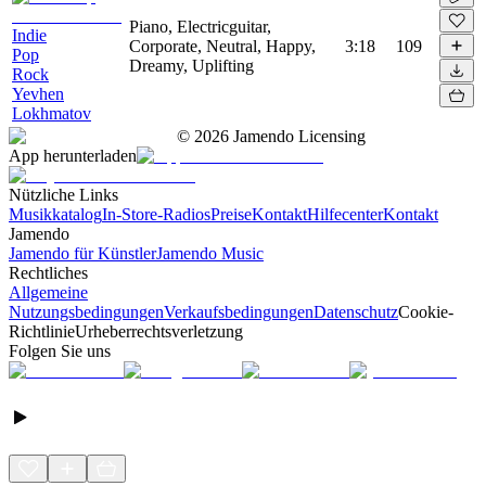
Piano, Electricguitar,
Indie
Corporate, Neutral, Happy,
3:18
109
Pop
Dreamy, Uplifting
Rock
Yevhen
Lokhmatov
©
2026
Jamendo Licensing
App herunterladen
Nützliche Links
Musikkatalog
In-Store-Radios
Preise
Kontakt
Hilfecenter
Kontakt
Jamendo
Jamendo für Künstler
Jamendo Music
Rechtliches
Allgemeine
Nutzungsbedingungen
Verkaufsbedingungen
Datenschutz
Cookie-
Richtlinie
Urheberrechtsverletzung
Folgen Sie uns