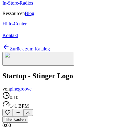
In-Store-Radios
Ressourcen
Blog
Hilfe-Center
Kontakt
Zurück zum Katalog
Startup - Stinger Logo
von
pinegroove
0:10
141 BPM
Titel kaufen
0:00