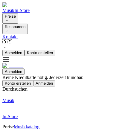
Musik
In-Store
Preise
Ressourcen
Kontakt
🇩🇪
Anmelden
Konto erstellen
Anmelden
Keine Kreditkarte nötig. Jederzeit kündbar.
Konto erstellen
Anmelden
Durchsuchen
Musik
In-Store
Preise
Musikkatalog