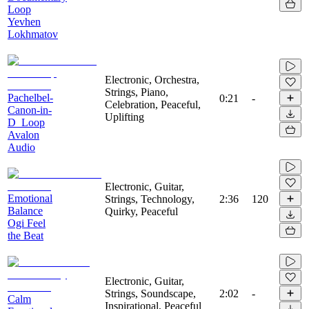
Loop
Yevhen
Lokhmatov
Electronic, Orchestra,
Strings, Piano,
Pachelbel-
0:21
-
Celebration, Peaceful,
Canon-in-
Uplifting
D_Loop
Avalon
Audio
Electronic, Guitar,
Emotional
Strings, Technology,
2:36
120
Balance
Quirky, Peaceful
Ogi Feel
the Beat
Electronic, Guitar,
Strings, Soundscape,
2:02
-
Calm
Inspirational, Peaceful