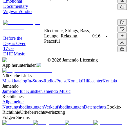
Emotional
Documentary
WigwamStudio
Electronic, Strings, Bass,
Lounge, Relaxing,
0:16
-
Before the
Peaceful
Day is Over
17sec
DHDMusic
©
2026
Jamendo Licensing
App herunterladen
Nützliche Links
Musikkatalog
In-Store-Radios
Preise
Kontakt
Hilfecenter
Kontakt
Jamendo
Jamendo für Künstler
Jamendo Music
Rechtliches
Allgemeine
Nutzungsbedingungen
Verkaufsbedingungen
Datenschutz
Cookie-
Richtlinie
Urheberrechtsverletzung
Folgen Sie uns