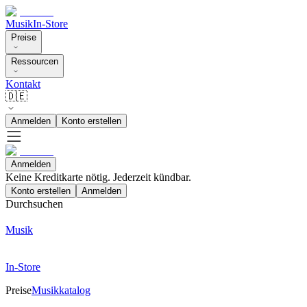
Musik
In-Store
Preise
Ressourcen
Kontakt
🇩🇪
Anmelden
Konto erstellen
Anmelden
Keine Kreditkarte nötig. Jederzeit kündbar.
Konto erstellen
Anmelden
Durchsuchen
Musik
In-Store
Preise
Musikkatalog