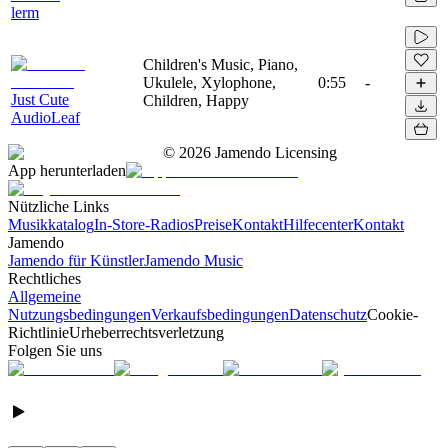
lerm
Children's Music, Piano,
Ukulele, Xylophone,
0:55
-
Just Cute
Children, Happy
AudioLeaf
©
2026
Jamendo Licensing
App herunterladen
Nützliche Links
Musikkatalog
In-Store-Radios
Preise
Kontakt
Hilfecenter
Kontakt
Jamendo
Jamendo für Künstler
Jamendo Music
Rechtliches
Allgemeine
Nutzungsbedingungen
Verkaufsbedingungen
Datenschutz
Cookie-
Richtlinie
Urheberrechtsverletzung
Folgen Sie uns