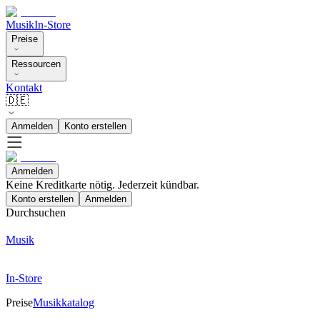
Musik
In-Store
Preise
Ressourcen
Kontakt
🇩🇪
Anmelden
Konto erstellen
Anmelden
Keine Kreditkarte nötig. Jederzeit kündbar.
Konto erstellen
Anmelden
Durchsuchen
Musik
In-Store
Preise
Musikkatalog