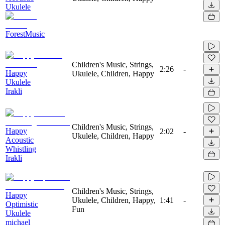
Ukulele
ForestMusic
Children's Music, Strings,
2:26
-
Happy
Ukulele, Children, Happy
Ukulele
Irakli
Children's Music, Strings,
Happy
2:02
-
Ukulele, Children, Happy
Acoustic
Whistling
Irakli
Children's Music, Strings,
Happy
Ukulele, Children, Happy,
1:41
-
Optimistic
Fun
Ukulele
michael