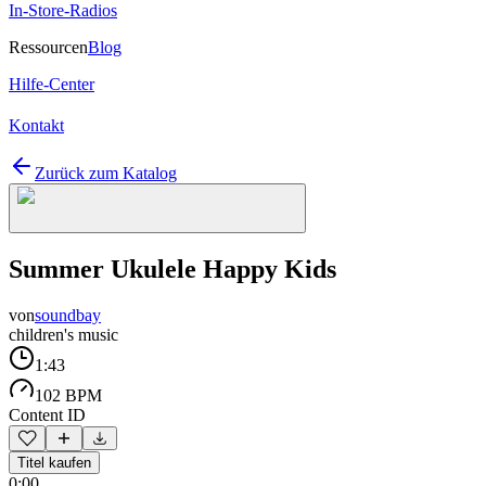
In-Store-Radios
Ressourcen
Blog
Hilfe-Center
Kontakt
Zurück zum Katalog
Summer Ukulele Happy Kids
von
soundbay
children's music
1:43
102 BPM
Content ID
Titel kaufen
0:00