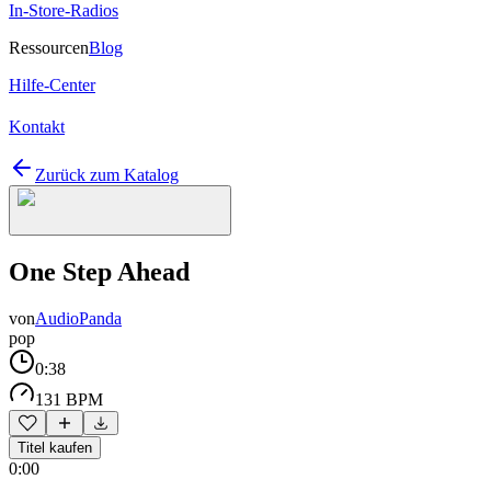
In-Store-Radios
Ressourcen
Blog
Hilfe-Center
Kontakt
Zurück zum Katalog
One Step Ahead
von
AudioPanda
pop
0:38
131 BPM
Titel kaufen
0:00