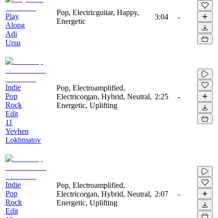
Pop, Electricguitar, Happy,
Play
3:04
-
Energetic
Along
Adi
Ursu
Indie
Pop, Electroamplified,
Pop
Electricorgan, Hybrid, Neutral,
2:25
-
Rock
Energetic, Uplifting
Edit
11
Yevhen
Lokhmatov
Indie
Pop, Electroamplified,
Pop
Electricorgan, Hybrid, Neutral,
2:07
-
Rock
Energetic, Uplifting
Edit