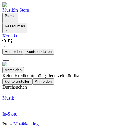
Musik
In-Store
Preise
Ressourcen
Kontakt
🇩🇪
Anmelden
Konto erstellen
Anmelden
Keine Kreditkarte nötig. Jederzeit kündbar.
Konto erstellen
Anmelden
Durchsuchen
Musik
In-Store
Preise
Musikkatalog