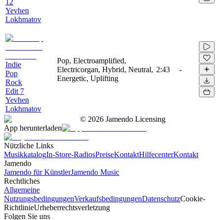
12
Yevhen
Lokhmatov
Pop, Electroamplified,
Indie
Electricorgan, Hybrid, Neutral,
2:43
-
Pop
Energetic, Uplifting
Rock
Edit 7
Yevhen
Lokhmatov
©
2026
Jamendo Licensing
App herunterladen
Nützliche Links
Musikkatalog
In-Store-Radios
Preise
Kontakt
Hilfecenter
Kontakt
Jamendo
Jamendo für Künstler
Jamendo Music
Rechtliches
Allgemeine
Nutzungsbedingungen
Verkaufsbedingungen
Datenschutz
Cookie-
Richtlinie
Urheberrechtsverletzung
Folgen Sie uns