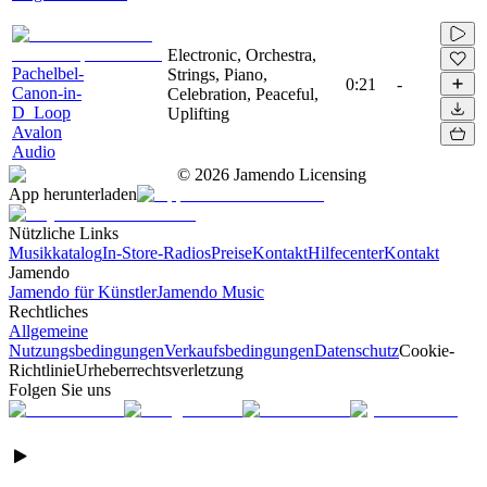
Electronic, Orchestra,
Pachelbel-
Strings, Piano,
0:21
-
Canon-in-
Celebration, Peaceful,
D_Loop
Uplifting
Avalon
Audio
©
2026
Jamendo Licensing
App herunterladen
Nützliche Links
Musikkatalog
In-Store-Radios
Preise
Kontakt
Hilfecenter
Kontakt
Jamendo
Jamendo für Künstler
Jamendo Music
Rechtliches
Allgemeine
Nutzungsbedingungen
Verkaufsbedingungen
Datenschutz
Cookie-
Richtlinie
Urheberrechtsverletzung
Folgen Sie uns