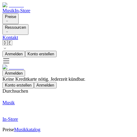
Musik
In-Store
Preise
Ressourcen
Kontakt
🇩🇪
Anmelden
Konto erstellen
Anmelden
Keine Kreditkarte nötig. Jederzeit kündbar.
Konto erstellen
Anmelden
Durchsuchen
Musik
In-Store
Preise
Musikkatalog