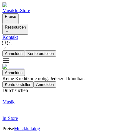
Musik
In-Store
Preise
Ressourcen
Kontakt
🇩🇪
Anmelden
Konto erstellen
Anmelden
Keine Kreditkarte nötig. Jederzeit kündbar.
Konto erstellen
Anmelden
Durchsuchen
Musik
In-Store
Preise
Musikkatalog