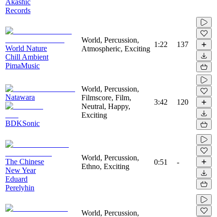
Akashic
Records
World, Percussion,
1:22
137
World Nature
Atmospheric, Exciting
Chill Ambient
PimaMusic
World, Percussion,
Natawara
Filmscore, Film,
3:42
120
Neutral, Happy,
Exciting
BDKSonic
World, Percussion,
The Chinese
0:51
-
Ethno, Exciting
New Year
Eduard
Perelyhin
World, Percussion,