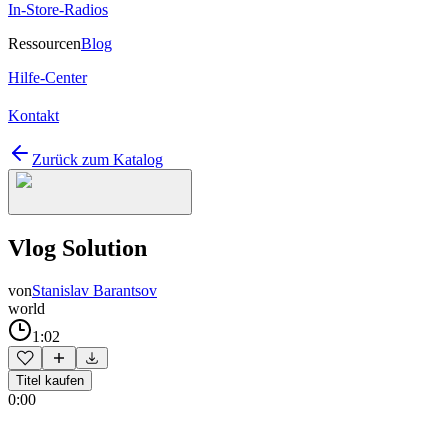
In-Store-Radios
Ressourcen
Blog
Hilfe-Center
Kontakt
Zurück zum Katalog
Vlog Solution
von
Stanislav Barantsov
world
1:02
Titel kaufen
0:00