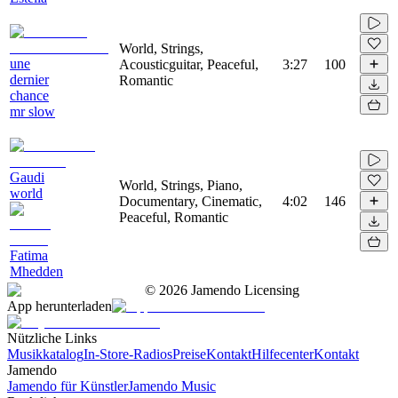
World, Strings,
une
Acousticguitar, Peaceful,
3:27
100
dernier
Romantic
chance
mr slow
Gaudi
World, Strings, Piano,
world
Documentary, Cinematic,
4:02
146
Peaceful, Romantic
Fatima
Mhedden
©
2026
Jamendo Licensing
App herunterladen
Nützliche Links
Musikkatalog
In-Store-Radios
Preise
Kontakt
Hilfecenter
Kontakt
Jamendo
Jamendo für Künstler
Jamendo Music