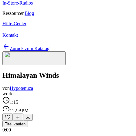
In-Store-Radios
Ressourcen
Blog
Hilfe-Center
Kontakt
Zurück zum Katalog
Himalayan Winds
von
Hypotenuza
world
1:15
122 BPM
Titel kaufen
0:00