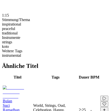
1:15
Stimmung/Thema
inspirational
peaceful
traditional
Instrumente
strings
koto
Weitere Tags
instrumental
Ähnliche Titel
Titel
Tags
Dauer
BPM
Bulan
Suci
World, Strings, Oud,
Ramadhan
Celebration, Happy,
2:25
-