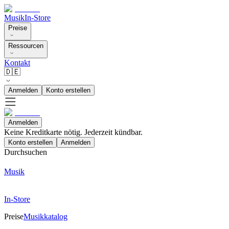
Musik
In-Store
Preise
Ressourcen
Kontakt
🇩🇪
Anmelden
Konto erstellen
Anmelden
Keine Kreditkarte nötig. Jederzeit kündbar.
Konto erstellen
Anmelden
Durchsuchen
Musik
In-Store
Preise
Musikkatalog