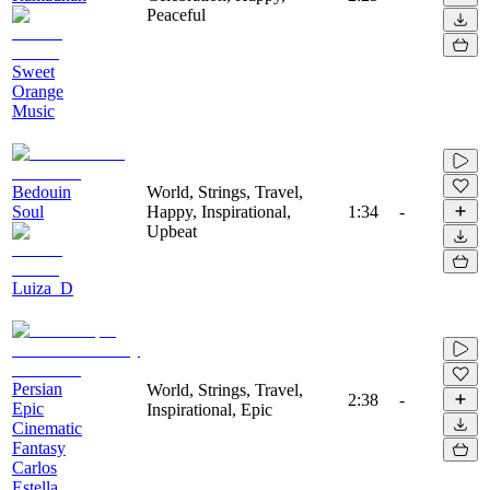
Peaceful
Sweet
Orange
Music
Bedouin
World, Strings, Travel,
Soul
Happy, Inspirational,
1:34
-
Upbeat
Luiza_D
Persian
World, Strings, Travel,
2:38
-
Epic
Inspirational, Epic
Cinematic
Fantasy
Carlos
Estella