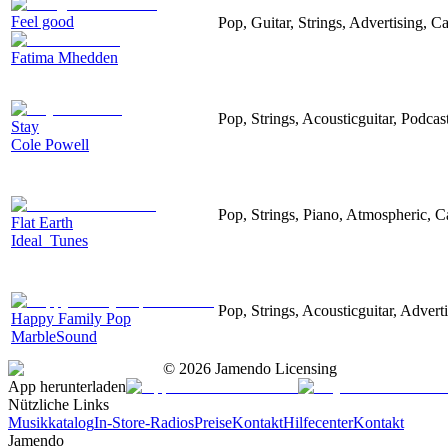
Feel good
Pop, Guitar, Strings, Advertising, C
Fatima Mhedden
Pop, Strings, Acousticguitar, Podca
Stay
Cole Powell
Pop, Strings, Piano, Atmospheric, 
Flat Earth
Ideal_Tunes
Pop, Strings, Acousticguitar, Advert
Happy Family Pop
MarbleSound
©
2026
Jamendo Licensing
App herunterladen
Nützliche Links
Musikkatalog
In-Store-Radios
Preise
Kontakt
Hilfecenter
Kontakt
Jamendo