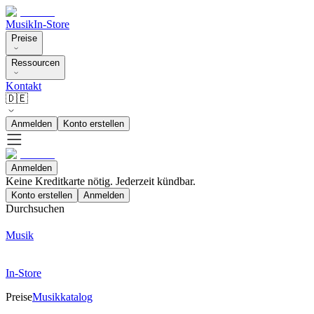
Musik
In-Store
Preise
Ressourcen
Kontakt
🇩🇪
Anmelden
Konto erstellen
Anmelden
Keine Kreditkarte nötig. Jederzeit kündbar.
Konto erstellen
Anmelden
Durchsuchen
Musik
In-Store
Preise
Musikkatalog