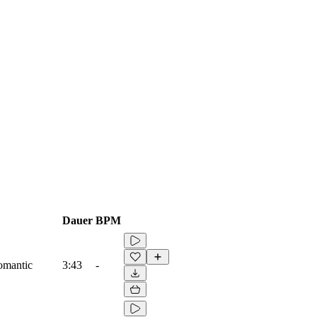
Dauer
BPM
omantic
3:43
-