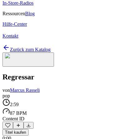
In-Store-Radios
Ressourcen
Blog
Hilfe-Center
Kontakt
Zurück zum Katalog
Regressar
von
Marcus Rasseli
pop
2:59
87 BPM
Content ID
Titel kaufen
0:00