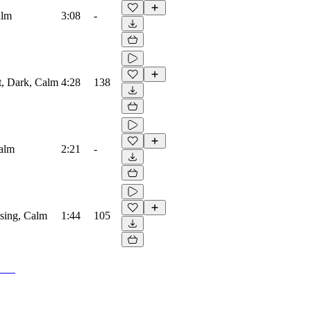
alm
3:08
-
st, Dark, Calm
4:28
138
Calm
2:21
-
ising, Calm
1:44
105