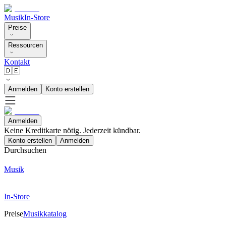
Musik
In-Store
Preise
Ressourcen
Kontakt
🇩🇪
Anmelden
Konto erstellen
Anmelden
Keine Kreditkarte nötig. Jederzeit kündbar.
Konto erstellen
Anmelden
Durchsuchen
Musik
In-Store
Preise
Musikkatalog