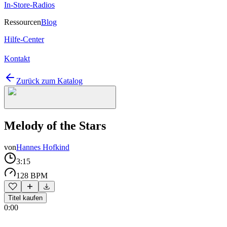
In-Store-Radios
Ressourcen
Blog
Hilfe-Center
Kontakt
Zurück zum Katalog
Melody of the Stars
von
Hannes Hofkind
3:15
128 BPM
Titel kaufen
0:00