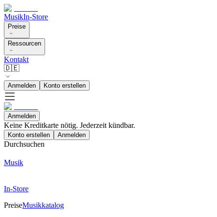
Musik
In-Store
Preise
Ressourcen
Kontakt
🇩🇪
Anmelden
Konto erstellen
Anmelden
Keine Kreditkarte nötig. Jederzeit kündbar.
Konto erstellen
Anmelden
Durchsuchen
Musik
In-Store
Preise
Musikkatalog