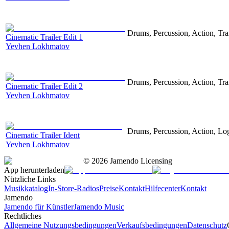
Drums, Percussion, Action, Trai
Cinematic Trailer Edit 1
Yevhen Lokhmatov
Drums, Percussion, Action, Trai
Cinematic Trailer Edit 2
Yevhen Lokhmatov
Drums, Percussion, Action, Log
Cinematic Trailer Ident
Yevhen Lokhmatov
©
2026
Jamendo Licensing
App herunterladen
Nützliche Links
Musikkatalog
In-Store-Radios
Preise
Kontakt
Hilfecenter
Kontakt
Jamendo
Jamendo für Künstler
Jamendo Music
Rechtliches
Allgemeine Nutzungsbedingungen
Verkaufsbedingungen
Datenschutz