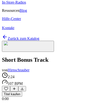
In-Store-Radios
Ressourcen
Blog
Hilfe-Center
Kontakt
Zurück zum Katalog
Short Bonus Track
von
Hirnschrauber
2:24
107 BPM
Titel kaufen
0:00