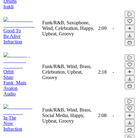
Drums
Irakli
Funk/R&B, Saxophone,
Wind, Celebration, Happy,
2:09
-
Good To
Upbeat, Groovy
Be Alive
Infraction
Funk/R&B, Wind, Brass,
Orbit
Celebration, Upbeat,
2:18
-
Snap
Groovy
Funk_Main
Avalon
Audio
Funk/R&B, Wind, Brass,
Social Media, Happy,
2:08
-
In The
Upbeat, Groovy
Now
Infraction