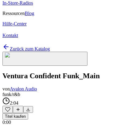
In-Store-Radios
Ressourcen
Blog
Hilfe-Center
Kontakt
Zurück zum Katalog
Ventura Confident Funk_Main
von
Avalon Audio
funk/r&b
2:04
Titel kaufen
0:00