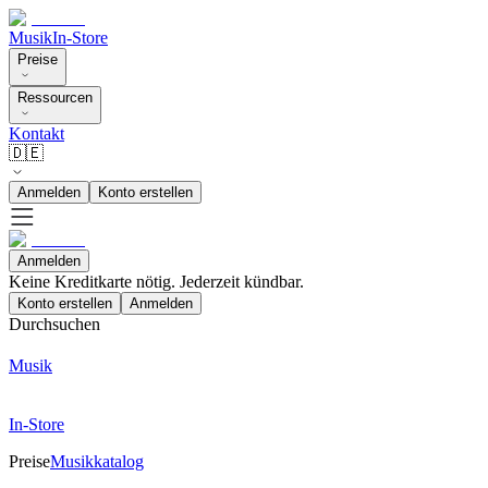
Musik
In-Store
Preise
Ressourcen
Kontakt
🇩🇪
Anmelden
Konto erstellen
Anmelden
Keine Kreditkarte nötig. Jederzeit kündbar.
Konto erstellen
Anmelden
Durchsuchen
Musik
In-Store
Preise
Musikkatalog