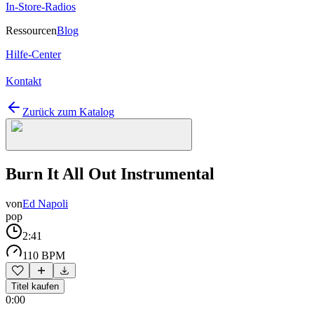
In-Store-Radios
Ressourcen
Blog
Hilfe-Center
Kontakt
Zurück zum Katalog
Burn It All Out Instrumental
von
Ed Napoli
pop
2:41
110 BPM
Titel kaufen
0:00