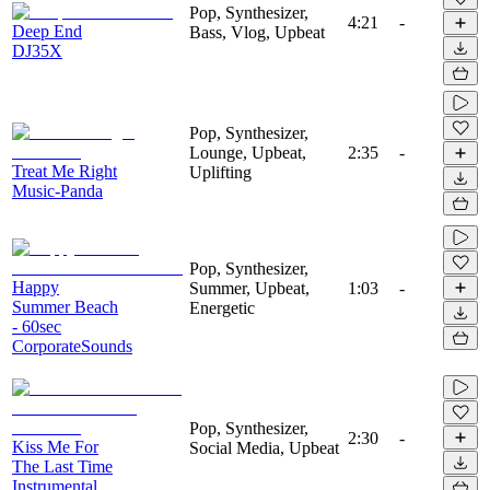
Pop, Synthesizer,
4:21
-
Deep End
Bass, Vlog, Upbeat
DJ35X
Pop, Synthesizer,
Lounge, Upbeat,
2:35
-
Treat Me Right
Uplifting
Music-Panda
Pop, Synthesizer,
Happy
Summer, Upbeat,
1:03
-
Summer Beach
Energetic
- 60sec
CorporateSounds
Pop, Synthesizer,
2:30
-
Kiss Me For
Social Media, Upbeat
The Last Time
Instrumental