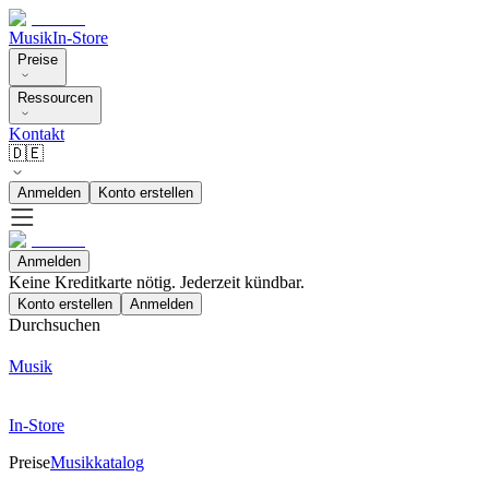
Musik
In-Store
Preise
Ressourcen
Kontakt
🇩🇪
Anmelden
Konto erstellen
Anmelden
Keine Kreditkarte nötig. Jederzeit kündbar.
Konto erstellen
Anmelden
Durchsuchen
Musik
In-Store
Preise
Musikkatalog