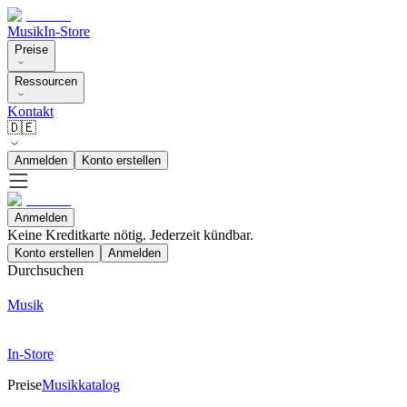
Musik
In-Store
Preise
Ressourcen
Kontakt
🇩🇪
Anmelden
Konto erstellen
Anmelden
Keine Kreditkarte nötig. Jederzeit kündbar.
Konto erstellen
Anmelden
Durchsuchen
Musik
In-Store
Preise
Musikkatalog