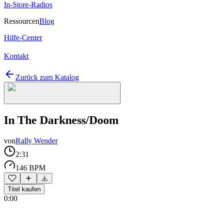
In-Store-Radios
Ressourcen
Blog
Hilfe-Center
Kontakt
Zurück zum Katalog
In The Darkness/Doom
von
Rally Wender
2:31
146 BPM
Titel kaufen
0:00