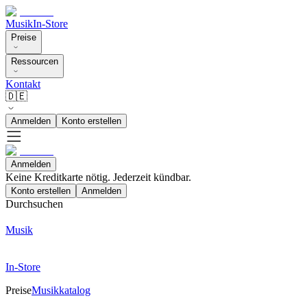
Musik
In-Store
Preise
Ressourcen
Kontakt
🇩🇪
Anmelden
Konto erstellen
Anmelden
Keine Kreditkarte nötig. Jederzeit kündbar.
Konto erstellen
Anmelden
Durchsuchen
Musik
In-Store
Preise
Musikkatalog