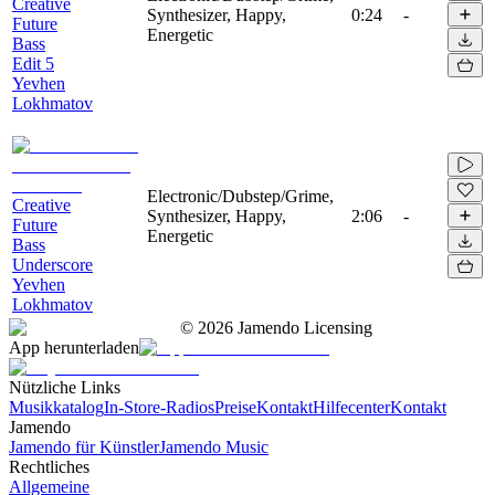
Creative
Synthesizer, Happy,
0:24
-
Future
Energetic
Bass
Edit 5
Yevhen
Lokhmatov
Electronic/Dubstep/Grime,
Creative
Synthesizer, Happy,
2:06
-
Future
Energetic
Bass
Underscore
Yevhen
Lokhmatov
©
2026
Jamendo Licensing
App herunterladen
Nützliche Links
Musikkatalog
In-Store-Radios
Preise
Kontakt
Hilfecenter
Kontakt
Jamendo
Jamendo für Künstler
Jamendo Music
Rechtliches
Allgemeine