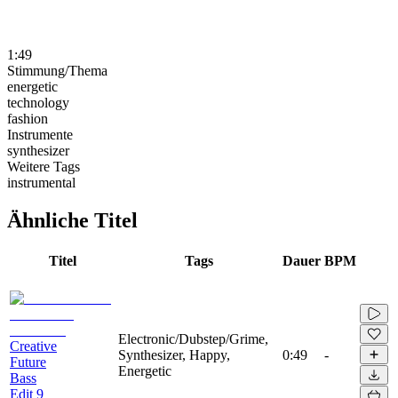
1:49
Stimmung/Thema
energetic
technology
fashion
Instrumente
synthesizer
Weitere Tags
instrumental
Ähnliche Titel
Titel
Tags
Dauer
BPM
Electronic/Dubstep/Grime,
Creative
Synthesizer, Happy,
0:49
-
Future
Energetic
Bass
Edit 9