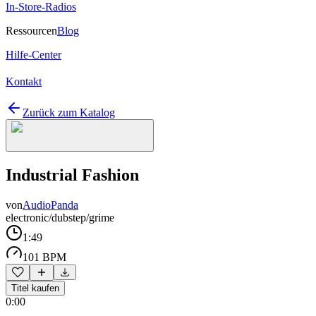
In-Store-Radios
Ressourcen
Blog
Hilfe-Center
Kontakt
Zurück zum Katalog
Industrial Fashion
von
AudioPanda
electronic/dubstep/grime
1:49
101 BPM
Titel kaufen
0:00