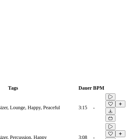
Tags
Dauer
BPM
sizer, Lounge, Happy, Peaceful
3:15
-
izer, Percussion, Happy
3:08
-