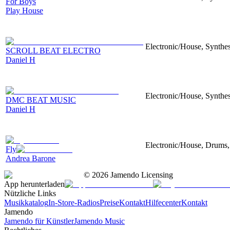
For Boys
Play House
Electronic/House, Synthes
SCROLL BEAT ELECTRO
Daniel H
Electronic/House, Synthes
DMC BEAT MUSIC
Daniel H
Electronic/House, Drums,
Fly
Andrea Barone
©
2026
Jamendo Licensing
App herunterladen
Nützliche Links
Musikkatalog
In-Store-Radios
Preise
Kontakt
Hilfecenter
Kontakt
Jamendo
Jamendo für Künstler
Jamendo Music