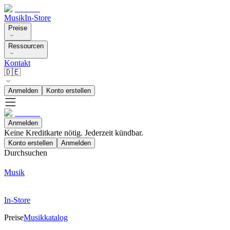
Musik
In-Store
Preise
Ressourcen
Kontakt
🇩🇪
Anmelden
Konto erstellen
Anmelden
Keine Kreditkarte nötig. Jederzeit kündbar.
Konto erstellen
Anmelden
Durchsuchen
Musik
In-Store
Preise
Musikkatalog