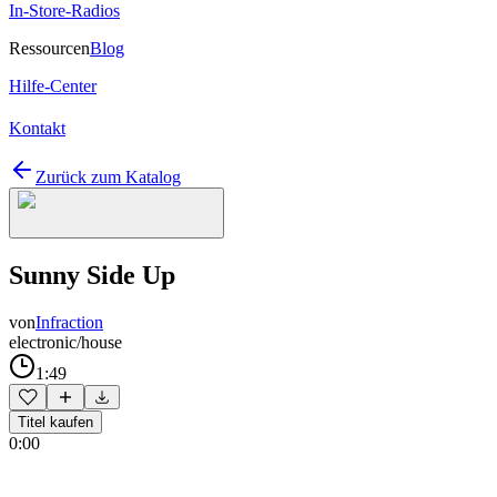
In-Store-Radios
Ressourcen
Blog
Hilfe-Center
Kontakt
Zurück zum Katalog
Sunny Side Up
von
Infraction
electronic/house
1:49
Titel kaufen
0:00