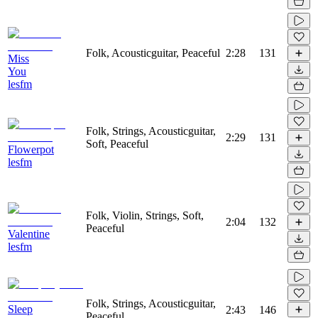
Folk, Acousticguitar, Peaceful
2:28
131
Miss
You
lesfm
Folk, Strings, Acousticguitar,
2:29
131
Soft, Peaceful
Flowerpot
lesfm
Folk, Violin, Strings, Soft,
2:04
132
Peaceful
Valentine
lesfm
Folk, Strings, Acousticguitar,
Sleep
2:43
146
Peaceful