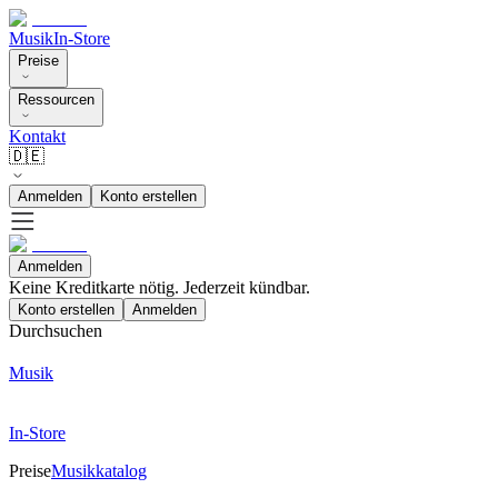
Musik
In-Store
Preise
Ressourcen
Kontakt
🇩🇪
Anmelden
Konto erstellen
Anmelden
Keine Kreditkarte nötig. Jederzeit kündbar.
Konto erstellen
Anmelden
Durchsuchen
Musik
In-Store
Preise
Musikkatalog