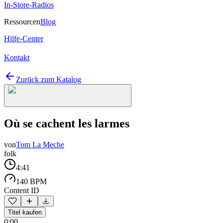
In-Store-Radios
Ressourcen
Blog
Hilfe-Center
Kontakt
Zurück zum Katalog
Où se cachent les larmes
von
Tom La Meche
folk
4:41
140 BPM
Content ID
Titel kaufen
0:00