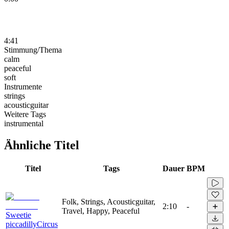
4:41
Stimmung/Thema
calm
peaceful
soft
Instrumente
strings
acousticguitar
Weitere Tags
instrumental
Ähnliche Titel
Titel
Tags
Dauer
BPM
Folk, Strings, Acousticguitar,
2:10
-
Travel, Happy, Peaceful
Sweetie
piccadillyCircus