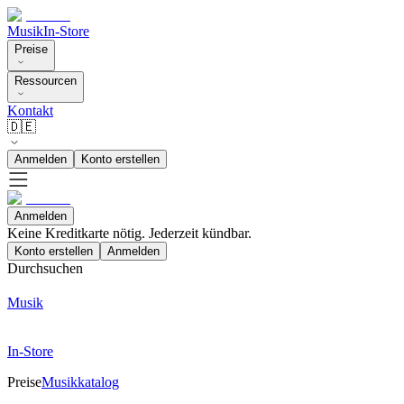
Musik
In-Store
Preise
Ressourcen
Kontakt
🇩🇪
Anmelden
Konto erstellen
Anmelden
Keine Kreditkarte nötig. Jederzeit kündbar.
Konto erstellen
Anmelden
Durchsuchen
Musik
In-Store
Preise
Musikkatalog