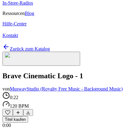
In-Store-Radios
Ressourcen
Blog
Hilfe-Center
Kontakt
Zurück zum Katalog
Brave Cinematic Logo - 1
von
MuswayStudio (Royalty Free Music - Background Music)
0:22
120 BPM
Titel kaufen
0:00