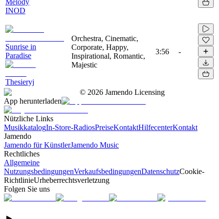
Melody
INOD
Orchestra, Cinematic,
Sunrise in
Corporate, Happy,
3:56
-
Paradise
Inspirational, Romantic,
Majestic
Thesieryj
©
2026
Jamendo Licensing
App herunterladen
Nützliche Links
Musikkatalog
In-Store-Radios
Preise
Kontakt
Hilfecenter
Kontakt
Jamendo
Jamendo für Künstler
Jamendo Music
Rechtliches
Allgemeine
Nutzungsbedingungen
Verkaufsbedingungen
Datenschutz
Cookie-
Richtlinie
Urheberrechtsverletzung
Folgen Sie uns