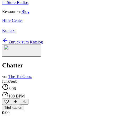
In-Store-Radios
Ressourcen
Blog
Hilfe-Center
Kontakt
Zurück zum Katalog
Chatter
von
The TenGooz
funk/r&b
3:06
108 BPM
Titel kaufen
0:00