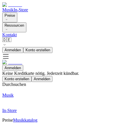
Musik
In-Store
Preise
Ressourcen
Kontakt
🇩🇪
Anmelden
Konto erstellen
Anmelden
Keine Kreditkarte nötig. Jederzeit kündbar.
Konto erstellen
Anmelden
Durchsuchen
Musik
In-Store
Preise
Musikkatalog