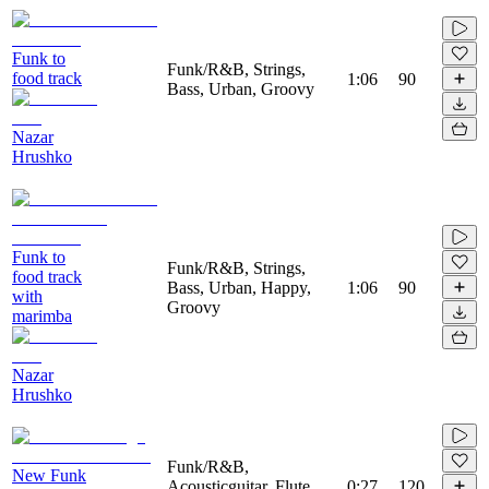
Funk to
Funk/R&B, Strings,
food track
1:06
90
Bass, Urban, Groovy
Nazar
Hrushko
Funk to
Funk/R&B, Strings,
food track
Bass, Urban, Happy,
1:06
90
with
Groovy
marimba
Nazar
Hrushko
Funk/R&B,
New Funk
Acousticguitar, Flute,
0:27
120