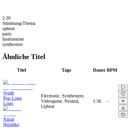
2:39
Stimmung/Thema
upbeat
party
Instrumente
synthesizer
Ähnliche Titel
Titel
Tags
Dauer
BPM
Synth
Electronic, Synthesizer,
Pop Long
Videogame, Neutral,
1:36
-
Logo
Upbeat
Nazar
Hrushko