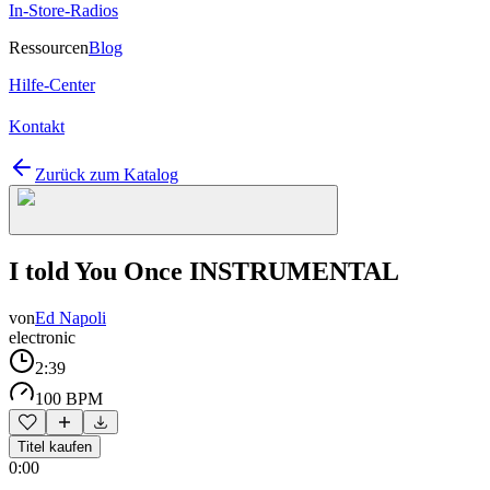
In-Store-Radios
Ressourcen
Blog
Hilfe-Center
Kontakt
Zurück zum Katalog
I told You Once INSTRUMENTAL
von
Ed Napoli
electronic
2:39
100 BPM
Titel kaufen
0:00