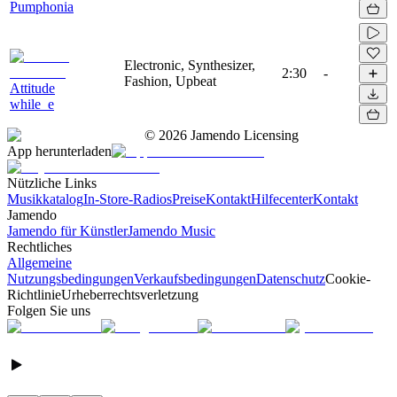
Pumphonia
Electronic, Synthesizer,
2:30
-
Fashion, Upbeat
Attitude
while_e
©
2026
Jamendo Licensing
App herunterladen
Nützliche Links
Musikkatalog
In-Store-Radios
Preise
Kontakt
Hilfecenter
Kontakt
Jamendo
Jamendo für Künstler
Jamendo Music
Rechtliches
Allgemeine
Nutzungsbedingungen
Verkaufsbedingungen
Datenschutz
Cookie-
Richtlinie
Urheberrechtsverletzung
Folgen Sie uns