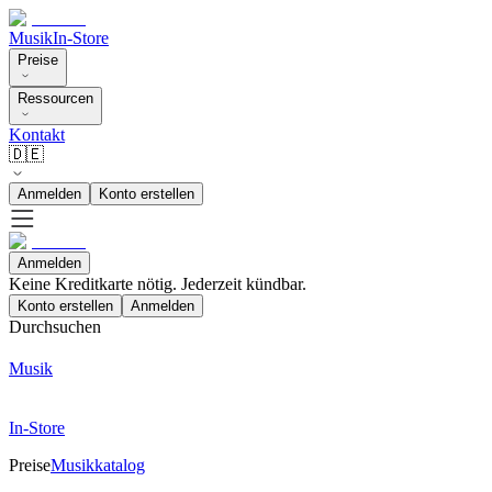
Musik
In-Store
Preise
Ressourcen
Kontakt
🇩🇪
Anmelden
Konto erstellen
Anmelden
Keine Kreditkarte nötig. Jederzeit kündbar.
Konto erstellen
Anmelden
Durchsuchen
Musik
In-Store
Preise
Musikkatalog