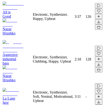
All is
Electronic, Synthesizer,
Good
3:37
126
Happy, Upbeat
Nazar
Hrushko
Aggresive
Electronic, Synthesizer,
industrial
2:18
128
Clubbing, Happy, Upbeat
bass
Nazar
Hrushko
Electronic, Synthesizer,
Soft, Neutral, Motivational,
3:11
-
La Lune
Upbeat
Igor