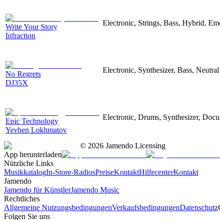
Electronic, Strings, Bass, Hybrid, Em
Write Your Story
Infraction
Electronic, Synthesizer, Bass, Neutral
No Regrets
DJ35X
Electronic, Drums, Synthesizer, Docu
Epic Technology
Yevhen Lokhmatov
©
2026
Jamendo Licensing
App herunterladen
Nützliche Links
Musikkatalog
In-Store-Radios
Preise
Kontakt
Hilfecenter
Kontakt
Jamendo
Jamendo für Künstler
Jamendo Music
Rechtliches
Allgemeine Nutzungsbedingungen
Verkaufsbedingungen
Datenschutz
Folgen Sie uns