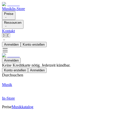
Musik
In-Store
Preise
Ressourcen
Kontakt
🇩🇪
Anmelden
Konto erstellen
Anmelden
Keine Kreditkarte nötig. Jederzeit kündbar.
Konto erstellen
Anmelden
Durchsuchen
Musik
In-Store
Preise
Musikkatalog