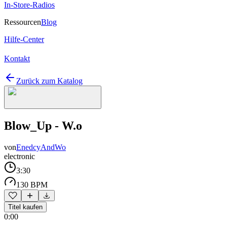
In-Store-Radios
Ressourcen
Blog
Hilfe-Center
Kontakt
Zurück zum Katalog
Blow_Up - W.o
von
EnedcyAndWo
electronic
3:30
130 BPM
Titel kaufen
0:00