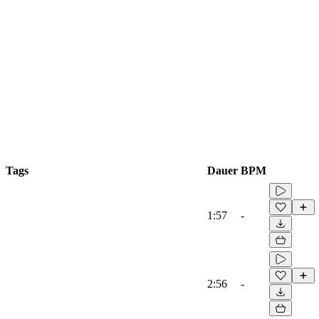
Tags
Dauer
BPM
1:57
-
2:56
-