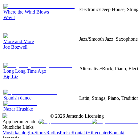
Electronic/Deep House, String
Where the Wind Blows
Wavit
Jazz/Smooth Jazz, Saxophone
More and More
Joe Bozwell
Alternative/Rock, Piano, Elect
Long Long Time Ago
Big Liz
Spanish dance
Latin, Strings, Piano, Traditi
Nazar Hrushko
©
2026
Jamendo Licensing
App herunterladen
Nützliche Links
Musikkatalog
In-Store-Radios
Preise
Kontakt
Hilfecenter
Kontakt