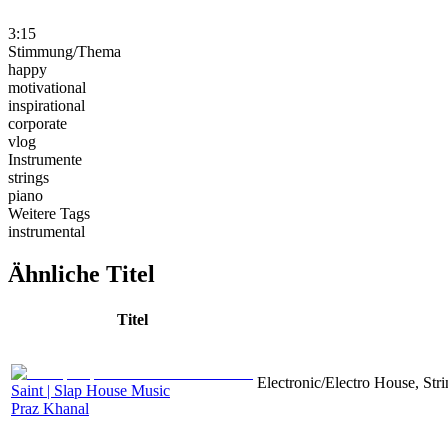
3:15
Stimmung/Thema
happy
motivational
inspirational
corporate
vlog
Instrumente
strings
piano
Weitere Tags
instrumental
Ähnliche Titel
Titel
Electronic/Electro House, Str
Saint | Slap House Music
Praz Khanal