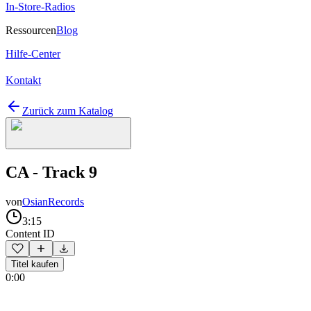
In-Store-Radios
Ressourcen
Blog
Hilfe-Center
Kontakt
Zurück zum Katalog
CA - Track 9
von
OsianRecords
3:15
Content ID
Titel kaufen
0:00