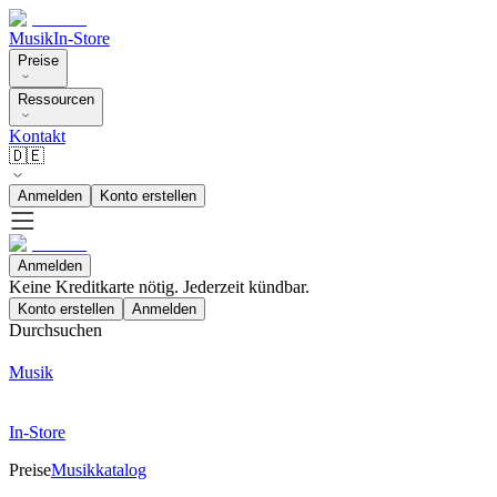
Musik
In-Store
Preise
Ressourcen
Kontakt
🇩🇪
Anmelden
Konto erstellen
Anmelden
Keine Kreditkarte nötig. Jederzeit kündbar.
Konto erstellen
Anmelden
Durchsuchen
Musik
In-Store
Preise
Musikkatalog