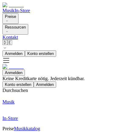
Musik
In-Store
Preise
Ressourcen
Kontakt
🇩🇪
Anmelden
Konto erstellen
Anmelden
Keine Kreditkarte nötig. Jederzeit kündbar.
Konto erstellen
Anmelden
Durchsuchen
Musik
In-Store
Preise
Musikkatalog