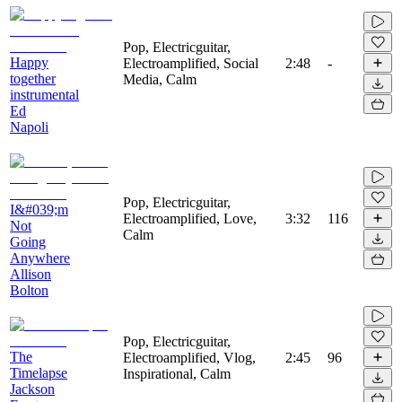
Pop, Electricguitar,
Happy
Electroamplified, Social
2:48
-
together
Media, Calm
instrumental
Ed
Napoli
Pop, Electricguitar,
I&#039;m
Electroamplified, Love,
3:32
116
Not
Calm
Going
Anywhere
Allison
Bolton
Pop, Electricguitar,
The
Electroamplified, Vlog,
2:45
96
Timelapse
Inspirational, Calm
Jackson