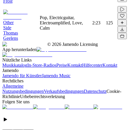
Frost
Pop, Electricguitar,
Other
Electroamplified, Love,
2:23
125
Side
Calm
Thomas
Geelens
©
2026
Jamendo Licensing
App herunterladen
Nützliche Links
Musikkatalog
In-Store-Radios
Preise
Kontakt
Hilfecenter
Kontakt
Jamendo
Jamendo für Künstler
Jamendo Music
Rechtliches
Allgemeine
Nutzungsbedingungen
Verkaufsbedingungen
Datenschutz
Cookie-
Richtlinie
Urheberrechtsverletzung
Folgen Sie uns