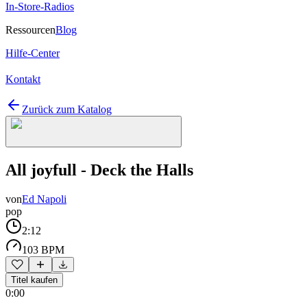
In-Store-Radios
Ressourcen
Blog
Hilfe-Center
Kontakt
Zurück zum Katalog
All joyfull - Deck the Halls
von
Ed Napoli
pop
2:12
103 BPM
Titel kaufen
0:00