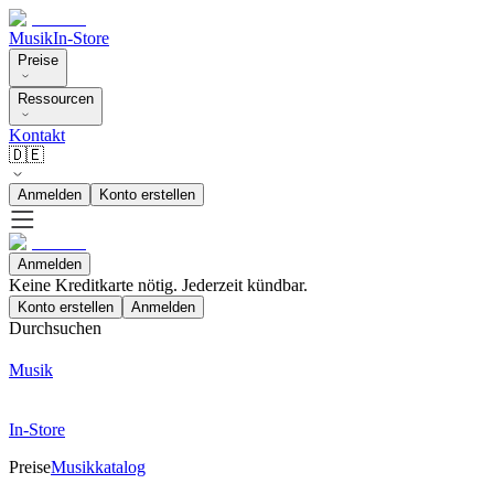
Musik
In-Store
Preise
Ressourcen
Kontakt
🇩🇪
Anmelden
Konto erstellen
Anmelden
Keine Kreditkarte nötig. Jederzeit kündbar.
Konto erstellen
Anmelden
Durchsuchen
Musik
In-Store
Preise
Musikkatalog