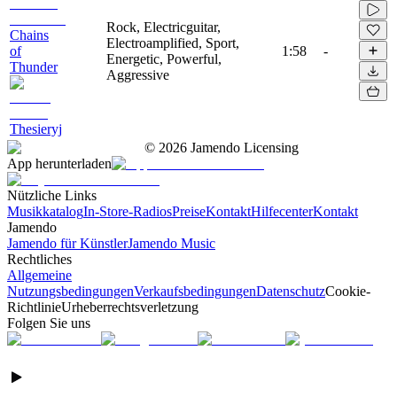
Rock, Electricguitar,
Chains
Electroamplified, Sport,
of
1:58
-
Energetic, Powerful,
Thunder
Aggressive
Thesieryj
©
2026
Jamendo Licensing
App herunterladen
Nützliche Links
Musikkatalog
In-Store-Radios
Preise
Kontakt
Hilfecenter
Kontakt
Jamendo
Jamendo für Künstler
Jamendo Music
Rechtliches
Allgemeine
Nutzungsbedingungen
Verkaufsbedingungen
Datenschutz
Cookie-
Richtlinie
Urheberrechtsverletzung
Folgen Sie uns