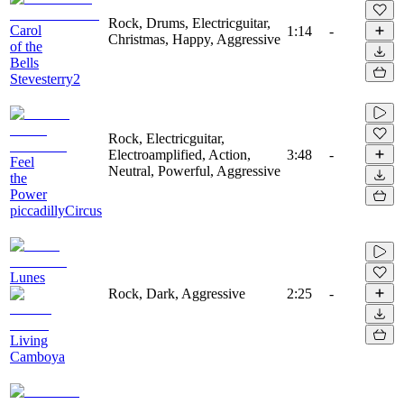
Rock, Drums, Electricguitar,
Carol
1:14
-
Christmas, Happy, Aggressive
of the
Bells
Stevesterry2
Rock, Electricguitar,
Electroamplified, Action,
3:48
-
Feel
Neutral, Powerful, Aggressive
the
Power
piccadillyCircus
Lunes
Rock, Dark, Aggressive
2:25
-
Living
Camboya