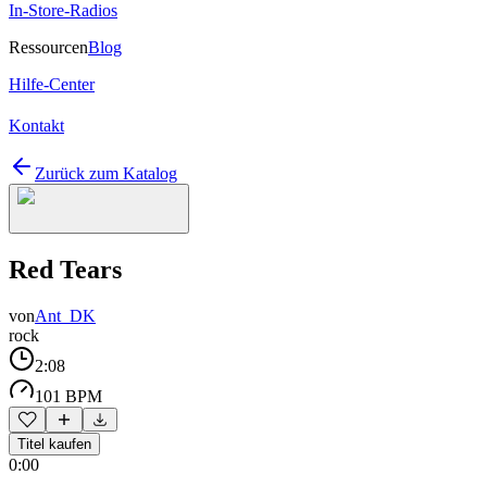
In-Store-Radios
Ressourcen
Blog
Hilfe-Center
Kontakt
Zurück zum Katalog
Red Tears
von
Ant_DK
rock
2:08
101 BPM
Titel kaufen
0:00