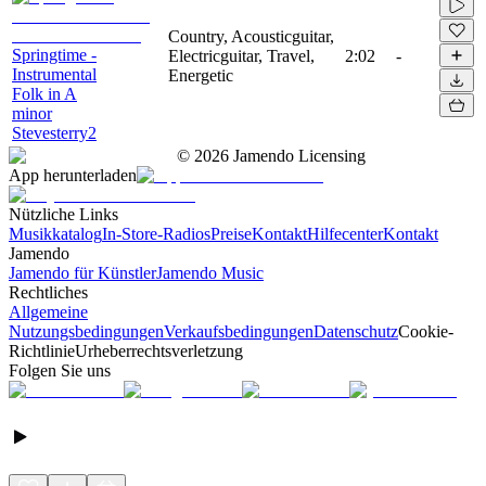
Country, Acousticguitar,
Springtime -
Electricguitar, Travel,
2:02
-
Instrumental
Energetic
Folk in A
minor
Stevesterry2
©
2026
Jamendo Licensing
App herunterladen
Nützliche Links
Musikkatalog
In-Store-Radios
Preise
Kontakt
Hilfecenter
Kontakt
Jamendo
Jamendo für Künstler
Jamendo Music
Rechtliches
Allgemeine
Nutzungsbedingungen
Verkaufsbedingungen
Datenschutz
Cookie-
Richtlinie
Urheberrechtsverletzung
Folgen Sie uns