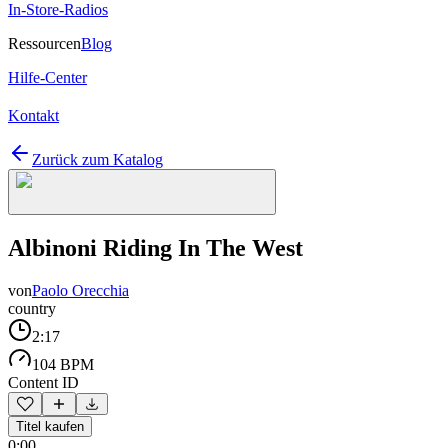
In-Store-Radios
Ressourcen
Blog
Hilfe-Center
Kontakt
Zurück zum Katalog
Albinoni Riding In The West
von
Paolo Orecchia
country
2:17
104 BPM
Content ID
Titel kaufen
0:00