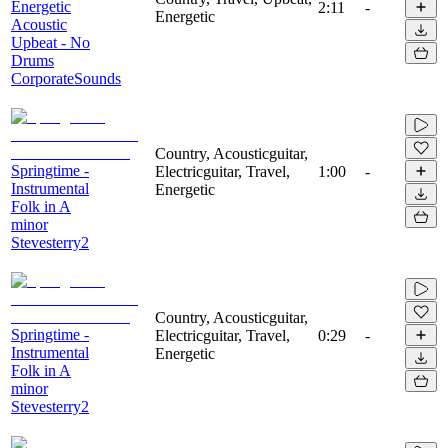
Energetic
2:11
-
Energetic
Acoustic
Upbeat - No
Drums
CorporateSounds
Country, Acousticguitar,
Springtime -
Electricguitar, Travel,
1:00
-
Instrumental
Energetic
Folk in A
minor
Stevesterry2
Country, Acousticguitar,
Springtime -
Electricguitar, Travel,
0:29
-
Instrumental
Energetic
Folk in A
minor
Stevesterry2