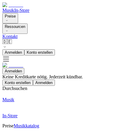
Musik
In-Store
Preise
Ressourcen
Kontakt
🇩🇪
Anmelden
Konto erstellen
Anmelden
Keine Kreditkarte nötig. Jederzeit kündbar.
Konto erstellen
Anmelden
Durchsuchen
Musik
In-Store
Preise
Musikkatalog