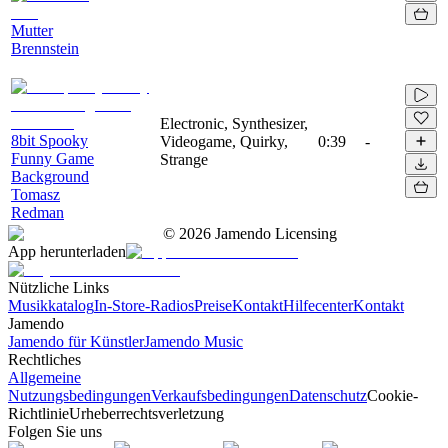
Mutter
Brennstein
Electronic, Synthesizer,
8bit Spooky
Videogame, Quirky,
0:39
-
Funny Game
Strange
Background
Tomasz
Redman
©
2026
Jamendo Licensing
App herunterladen
Nützliche Links
Musikkatalog
In-Store-Radios
Preise
Kontakt
Hilfecenter
Kontakt
Jamendo
Jamendo für Künstler
Jamendo Music
Rechtliches
Allgemeine
Nutzungsbedingungen
Verkaufsbedingungen
Datenschutz
Cookie-
Richtlinie
Urheberrechtsverletzung
Folgen Sie uns