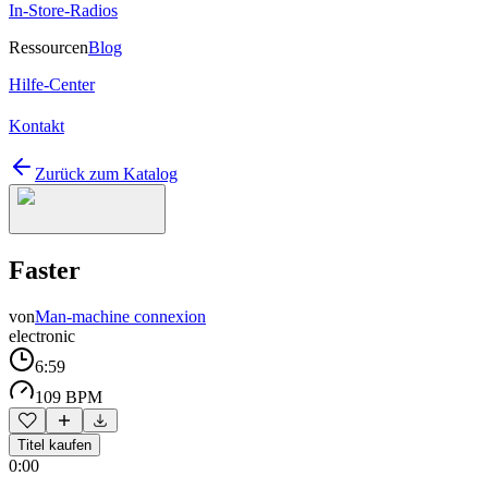
In-Store-Radios
Ressourcen
Blog
Hilfe-Center
Kontakt
Zurück zum Katalog
Faster
von
Man-machine connexion
electronic
6:59
109 BPM
Titel kaufen
0:00