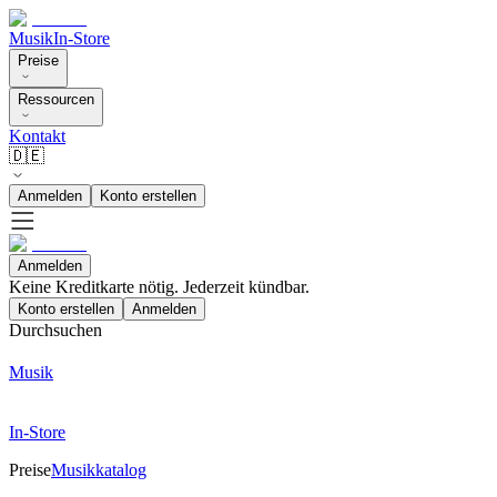
Musik
In-Store
Preise
Ressourcen
Kontakt
🇩🇪
Anmelden
Konto erstellen
Anmelden
Keine Kreditkarte nötig. Jederzeit kündbar.
Konto erstellen
Anmelden
Durchsuchen
Musik
In-Store
Preise
Musikkatalog