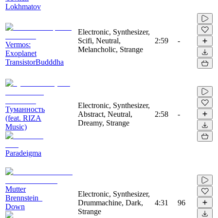
Lokhmatov
Electronic, Synthesizer,
Scifi, Neutral,
2:59
-
Vermos:
Melancholic, Strange
Exoplanet
TransistorBudddha
Electronic, Synthesizer,
Туманность
Abstract, Neutral,
2:58
-
(feat. RIZA
Dreamy, Strange
Music)
Paradeigma
Mutter
Electronic, Synthesizer,
Brennstein_
Drummachine, Dark,
4:31
96
Down
Strange