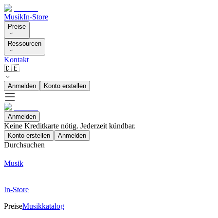
Musik
In-Store
Preise
Ressourcen
Kontakt
🇩🇪
Anmelden
Konto erstellen
Anmelden
Keine Kreditkarte nötig. Jederzeit kündbar.
Konto erstellen
Anmelden
Durchsuchen
Musik
In-Store
Preise
Musikkatalog