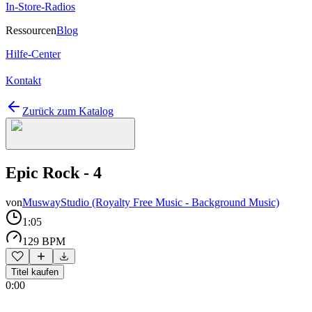
In-Store-Radios
Ressourcen
Blog
Hilfe-Center
Kontakt
Zurück zum Katalog
Epic Rock - 4
von
MuswayStudio (Royalty Free Music - Background Music)
1:05
129 BPM
Titel kaufen
0:00