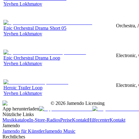
Yevhen Lokhmatov
Orchestra, 
Epic Orchestral Drama Short 05
Yevhen Lokhmatov
Electronic,
Epic Orchestral Drama Loop
Yevhen Lokhmatov
Electronic,
Heroic Trailer Loop
Yevhen Lokhmatov
©
2026
Jamendo Licensing
App herunterladen
Nützliche Links
Musikkatalog
In-Store-Radios
Preise
Kontakt
Hilfecenter
Kontakt
Jamendo
Jamendo für Künstler
Jamendo Music
Rechtliches