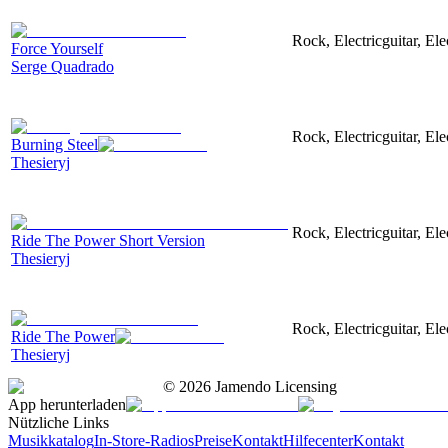
Rock, Electricguitar, El
Force Yourself
Serge Quadrado
Rock, Electricguitar, El
Burning Steel
Thesieryj
Rock, Electricguitar, El
Ride The Power Short Version
Thesieryj
Rock, Electricguitar, El
Ride The Power
Thesieryj
©
2026
Jamendo Licensing
App herunterladen
Nützliche Links
Musikkatalog
In-Store-Radios
Preise
Kontakt
Hilfecenter
Kontakt