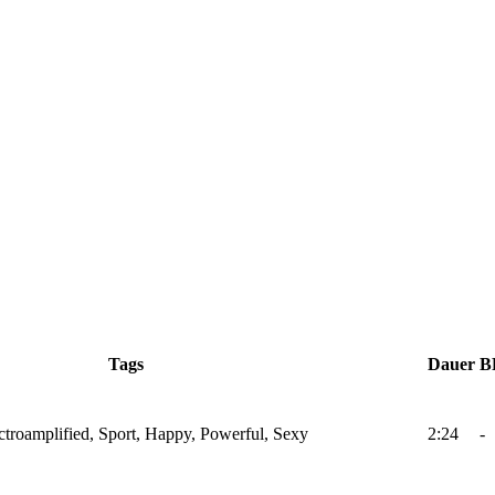
Tags
Dauer
B
ectroamplified, Sport, Happy, Powerful, Sexy
2:24
-