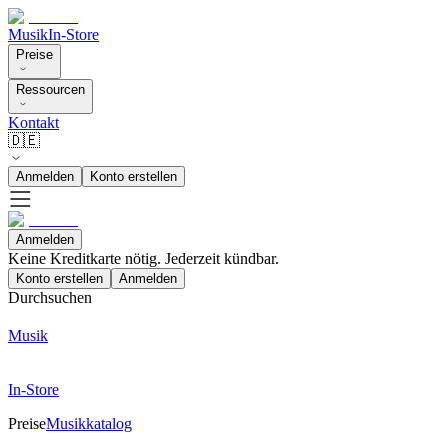
Musik
In-Store
Preise
Ressourcen
Kontakt
🇩🇪
Anmelden
Konto erstellen
Anmelden
Keine Kreditkarte nötig. Jederzeit kündbar.
Konto erstellen
Anmelden
Durchsuchen
Musik
In-Store
Preise
Musikkatalog