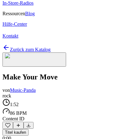
In-Store-Radios
Ressourcen
Blog
Hilfe-Center
Kontakt
Zurück zum Katalog
Make Your Move
von
Music-Panda
rock
1:52
86 BPM
Content ID
Titel kaufen
0:00