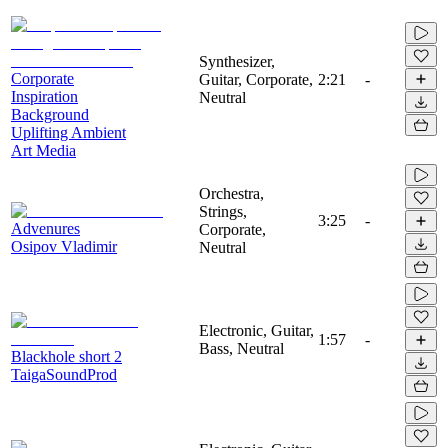
Synthesizer,
Corporate
Guitar, Corporate,
2:21
-
Inspiration
Neutral
Background
Uplifting Ambient
Art Media
Orchestra,
Strings,
3:25
-
Advenures
Corporate,
Osipov Vladimir
Neutral
Electronic, Guitar,
1:57
-
Bass, Neutral
Blackhole short 2
TaigaSoundProd