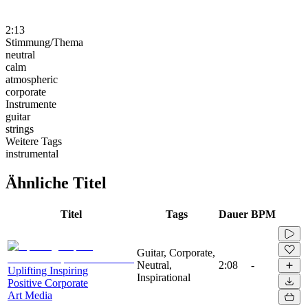
2:13
Stimmung/Thema
neutral
calm
atmospheric
corporate
Instrumente
guitar
strings
Weitere Tags
instrumental
Ähnliche Titel
Titel
Tags
Dauer
BPM
Guitar, Corporate,
Neutral,
2:08
-
Uplifting Inspiring
Inspirational
Positive Corporate
Art Media