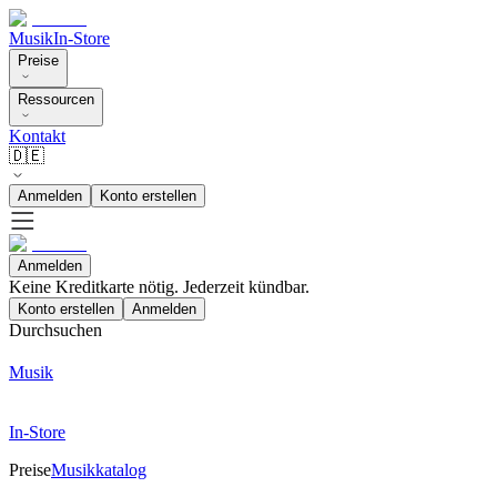
Musik
In-Store
Preise
Ressourcen
Kontakt
🇩🇪
Anmelden
Konto erstellen
Anmelden
Keine Kreditkarte nötig. Jederzeit kündbar.
Konto erstellen
Anmelden
Durchsuchen
Musik
In-Store
Preise
Musikkatalog