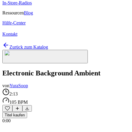
In-Store-Radios
Ressourcen
Blog
Hilfe-Center
Kontakt
Zurück zum Katalog
Electronic Background Ambient
von
YuraSoop
2:13
105 BPM
Titel kaufen
0:00