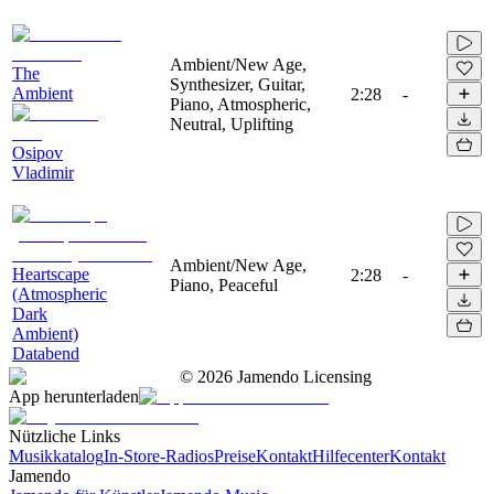
Ambient/New Age,
The
Synthesizer, Guitar,
Ambient
2:28
-
Piano, Atmospheric,
Neutral, Uplifting
Osipov
Vladimir
Ambient/New Age,
Heartscape
2:28
-
Piano, Peaceful
(Atmospheric
Dark
Ambient)
Databend
©
2026
Jamendo Licensing
App herunterladen
Nützliche Links
Musikkatalog
In-Store-Radios
Preise
Kontakt
Hilfecenter
Kontakt
Jamendo