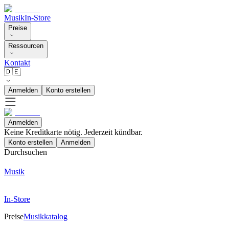
Musik
In-Store
Preise
Ressourcen
Kontakt
🇩🇪
Anmelden
Konto erstellen
Anmelden
Keine Kreditkarte nötig. Jederzeit kündbar.
Konto erstellen
Anmelden
Durchsuchen
Musik
In-Store
Preise
Musikkatalog