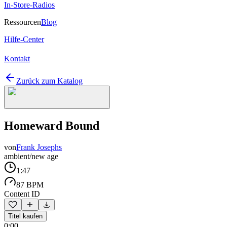
In-Store-Radios
Ressourcen
Blog
Hilfe-Center
Kontakt
Zurück zum Katalog
Homeward Bound
von
Frank Josephs
ambient/new age
1:47
87 BPM
Content ID
Titel kaufen
0:00