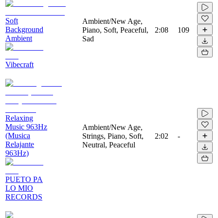
Soft
Ambient/New Age,
Background
Piano, Soft, Peaceful,
2:08
109
Ambient
Sad
Vibecraft
Relaxing
Music 963Hz
Ambient/New Age,
(Musica
Strings, Piano, Soft,
2:02
-
Relajante
Neutral, Peaceful
963Hz)
PUETO PA
LO MIO
RECORDS