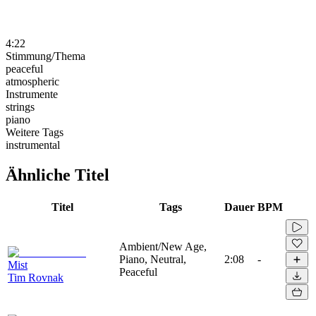
4:22
Stimmung/Thema
peaceful
atmospheric
Instrumente
strings
piano
Weitere Tags
instrumental
Ähnliche Titel
Titel
Tags
Dauer
BPM
Ambient/New Age,
Piano, Neutral,
2:08
-
Mist
Peaceful
Tim Rovnak