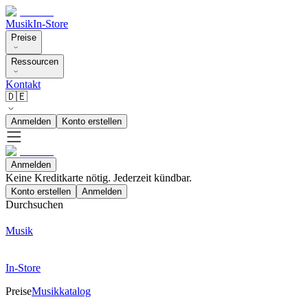
Musik
In-Store
Preise
Ressourcen
Kontakt
🇩🇪
Anmelden
Konto erstellen
Anmelden
Keine Kreditkarte nötig. Jederzeit kündbar.
Konto erstellen
Anmelden
Durchsuchen
Musik
In-Store
Preise
Musikkatalog