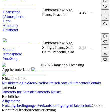
Ambient/New Age,
Heartscape
2:28
-
Piano, Peaceful
(Atmospheric
Dark
Ambient)
Databend
Ambient/New Age,
Strings, Piano, Soft,
2:52
-
Natural
Calm, Peaceful, Sad
Atmosphere
YuraSoop
©
2026
Jamendo Licensing
App herunterladen
Nützliche Links
Musikkatalog
In-Store-Radios
Preise
Kontakt
Hilfecenter
Kontakt
Jamendo
Jamendo für Künstler
Jamendo Music
Rechtliches
Allgemeine
Nutzungsbedingungen
Verkaufsbedingungen
Datenschutz
Cookie-
Richtlinie
Urheberrechtsverletzung