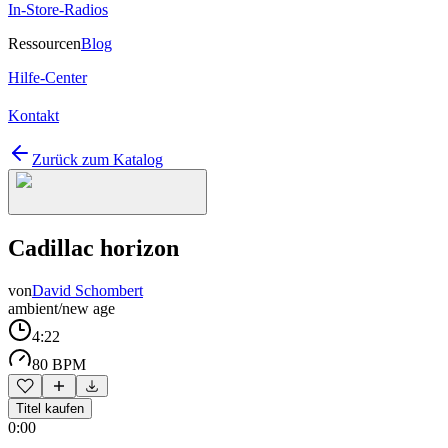
In-Store-Radios
Ressourcen
Blog
Hilfe-Center
Kontakt
Zurück zum Katalog
Cadillac horizon
von
David Schombert
ambient/new age
4:22
80 BPM
Titel kaufen
0:00